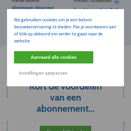
POM ANTWERPEN
POM WEST-VLAANDEREN
Algemeen directeur
Food Innovation Park
POM Antwerpen legt
Roeselare neemt
functie neer
We gebruiken cookies om je een betere
eerste gebouw in
gebruik
bezoekerservaring te bieden. Pas je voorkeuren aan
of klik op akkoord om verder te gaan naar de
website.
Aanvaard alle cookies
Instellingen aanpassen
Kort de voordelen
van een
abonnement...