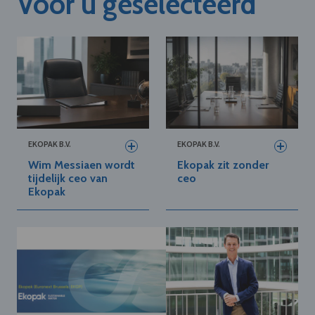
Voor u geselecteerd
EKOPAK B.V.
EKOPAK B.V.
Wim Messiaen wordt
Ekopak zit zonder
tijdelijk ceo van
ceo
Ekopak