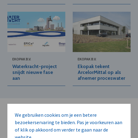
EKOPAK B.V.
EKOPAK B.V.
Waterkracht-project
Ekopak tekent
snijdt nieuwe fase
ArcelorMittal op als
aan
afnemer proceswater
We gebruiken cookies om je een betere
bezoekerservaring te bieden. Pas je voorkeuren aan
of klik op akkoord om verder te gaan naar de
website.