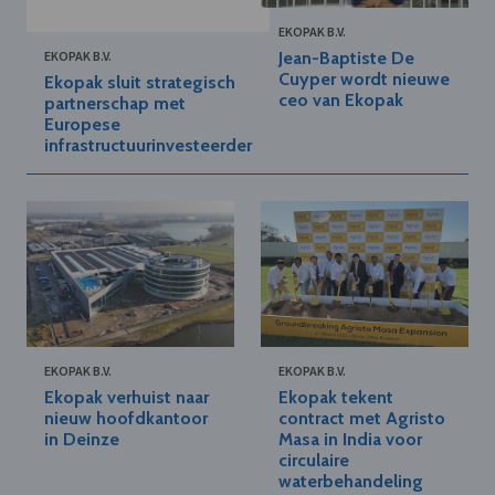
EKOPAK B.V.
Jean-Baptiste De
EKOPAK B.V.
Cuyper wordt nieuwe
Ekopak sluit strategisch
ceo van Ekopak
partnerschap met
Europese
infrastructuurinvesteerder
EKOPAK B.V.
EKOPAK B.V.
Ekopak verhuist naar
Ekopak tekent
nieuw hoofdkantoor
contract met Agristo
in Deinze
Masa in India voor
circulaire
waterbehandeling