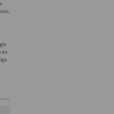
an
utes,
gie
a en
tige