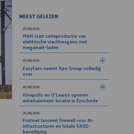
MEEST GELEZEN
05/08/2026
MAN start serieproductie van
elektrische vrachtwagens met
megawatt-laden
05/08/2026
Easyfairs neemt Xpo Group volledig
over
05/08/2026
Kinepolis en O’Learys openen
entertainment-locatie in Enschede
n
05/08/2026
Fortinet lanceert firewall voor AI-
infrastructuren en lokale SASE-
beveiliging