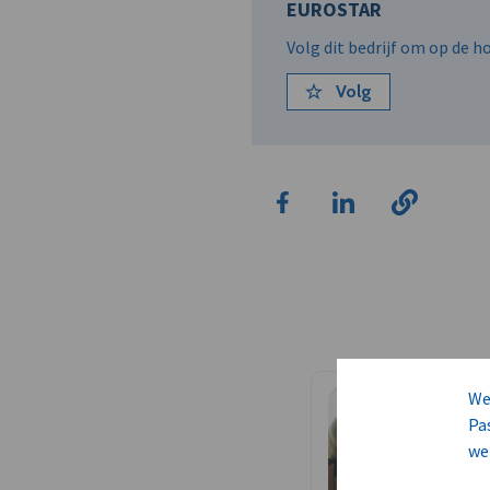
EUROSTAR
Volg dit bedrijf om op de 
Volg
We
Pa
we