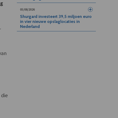
ng
05/08/2026
Shurgard investeert 39,5 miljoen euro
in vier nieuwe opslaglocaties in
Nederland
r
van
 die