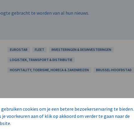
hoogte gebracht te worden van al hun nieuws.
EUROSTAR
FLEET
INVESTERINGEN & DESINVESTERINGEN
LOGISTIEK, TRANSPORT & DISTRIBUTIE
HOSPITALITY, TOERISME, HORECA & ZAKENREIZEN
BRUSSEL-HOOFDSTAD
 gebruiken cookies om je een betere bezoekerservaring te bieden.
s je voorkeuren aan of klik op akkoord om verder te gaan naar de
bsite.