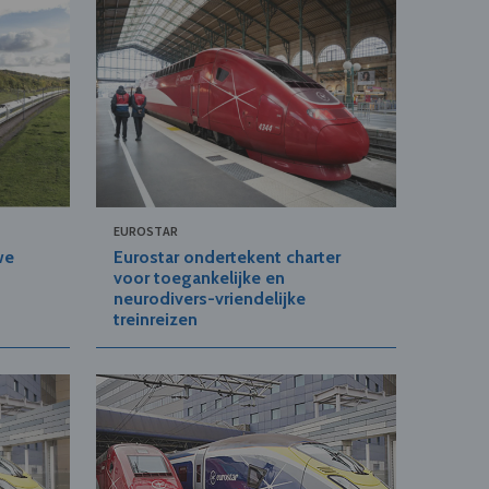
EUROSTAR
we
Eurostar ondertekent charter
voor toegankelijke en
neurodivers-vriendelijke
treinreizen