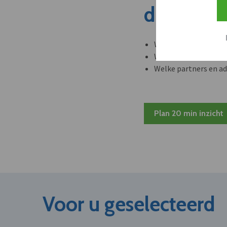
dit nieuw
Welke leveranciers k
Welke bedrijven kun
Welke partners en ad
Plan 20 min inzicht
Voor u geselecteerd