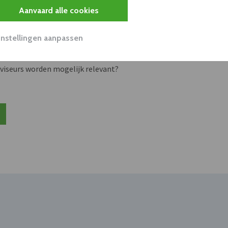
s
Aanvaard alle cookies
Instellingen aanpassen
unnen aan dit bedrijf verkopen?
nen klant worden van deze onderneming?
viseurs worden mogelijk relevant?