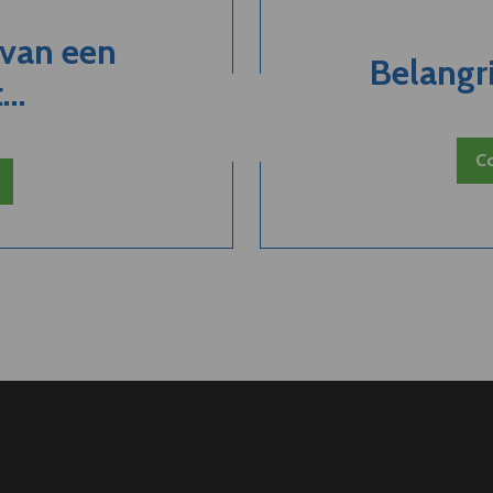
 van een
Belangri
..
Co