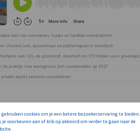
 gebruiken cookies om je een betere bezoekerservaring te bieden.
s je voorkeuren aan of klik op akkoord om verder te gaan naar de
bsite.
cteert 14 commerciële ka