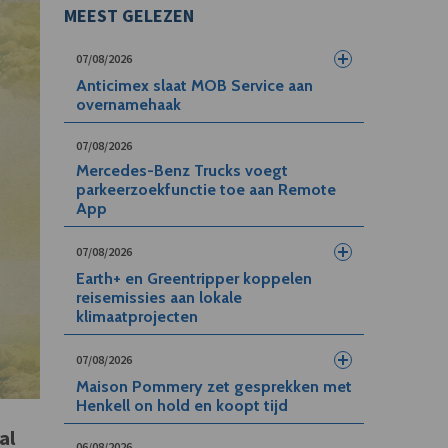
MEEST GELEZEN
07/08/2026
Anticimex slaat MOB Service aan
overnamehaak
07/08/2026
Mercedes-Benz Trucks voegt
parkeerzoekfunctie toe aan Remote
App
07/08/2026
Earth+ en Greentripper koppelen
reisemissies aan lokale
klimaatprojecten
07/08/2026
Maison Pommery zet gesprekken met
Henkell on hold en koopt tijd
al
06/08/2026