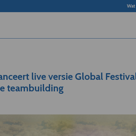
Wat
nceert live versie Global Festiva
e teambuilding