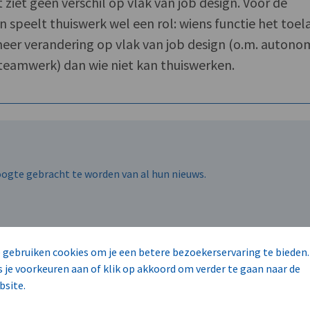
ziet geen verschil op vlak van job design. Voor de
n speelt thuiswerk wel een rol: wiens functie het toel
meer verandering op vlak van job design (o.m. autono
teamwerk) dan wie niet kan thuiswerken.
hoogte gebracht te worden van al hun nieuws.
 gebruiken cookies om je een betere bezoekerservaring te bieden.
SECUREX
CORONA
HET NIEUWE WERKEN
s je voorkeuren aan of klik op akkoord om verder te gaan naar de
HUMAN RESOURCES, INTERIM & SELECTIE
BRUSSEL-HOOFDSTAD
bsite.