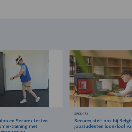
SECUREX
lon en Securex testen
Securex stelt ook bij Belgi
mie-training met
jobstudenten loonkloof va
ted reality