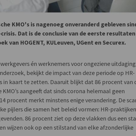
sche KMO's is nagenoeg onveranderd gebleven sin
crisis. Dat is de conclusie van de eerste resultaten
oek van HOGENT, KULeuven, UGent en Securex.
 werkgevers én werknemers voor ongeziene uitdaging
nderzoek, bekijkt de impact van deze periode op HR-
in kaart te zetten. Daaruit blijkt dat 86 procent van 
 KMO’s aangeeft dat sinds corona helemaal geen
 14 procent merkt minstens enige verandering. De sca
ijke pijlers die samen het beleid vormen: HR-praktijken
ggevenden. 86 procent ziet op deze vlakken dus een st
n wijzen ook op een stilstand van elke afzonderlijke