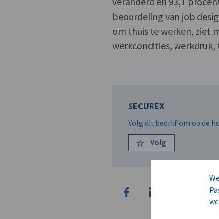
veranderd en 93,1 procent 
beoordeling van job desig
om thuis te werken, ziet 
werkcondities, werkdruk, 
SECUREX
Volg dit bedrijf om op de 
Volg
We
Pa
we