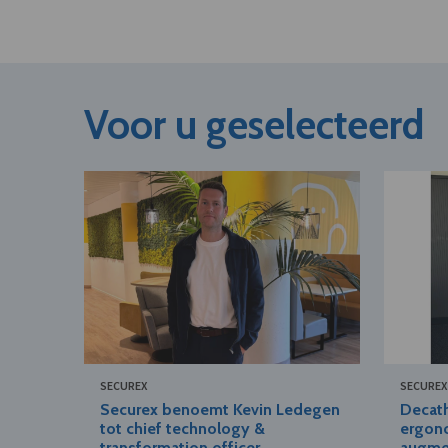
Voor u geselecteerd
SECUREX
SECUREX
Securex benoemt Kevin Ledegen
Decath
tot chief technology &
ergono
transformation officer
augmen