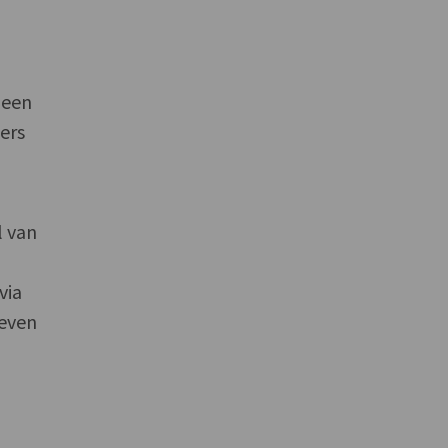
geen
ers
l van
via
geven