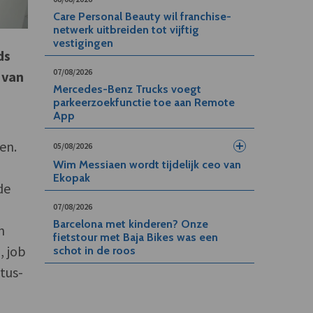
Care Personal Beauty wil franchise-
netwerk uitbreiden tot vijftig
vestigingen
ds
07/08/2026
 van
Mercedes-Benz Trucks voegt
parkeerzoekfunctie toe aan Remote
App
en.
05/08/2026
Wim Messiaen wordt tijdelijk ceo van
Ekopak
de
07/08/2026
Barcelona met kinderen? Onze
n
fietstour met Baja Bikes was een
, job
schot in de roos
atus-