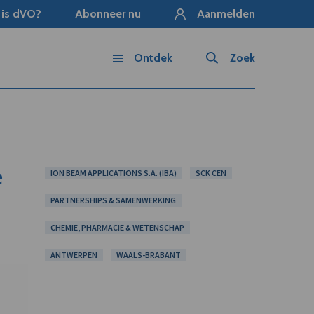
 is dVO?
Abonneer nu
Aanmelden
Ontdek
Zoek
e
ION BEAM APPLICATIONS S.A. (IBA)
SCK CEN
PARTNERSHIPS & SAMENWERKING
CHEMIE, PHARMACIE & WETENSCHAP
ANTWERPEN
WAALS-BRABANT