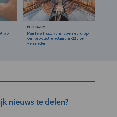
PANTERA N.V.
pt op
PanTera haalt 93 miljoen euro op
om productie actinium-225 te
versnellen
jk nieuws te delen?