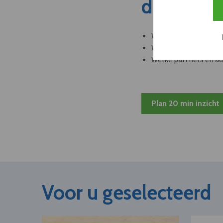
dit nieuw
Welke leveranciers k
Welke bedrijven kun
Welke partners en ad
Plan 20 min inzicht
Voor u geselecteerd