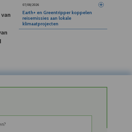
07/08/2026
Earth+ en Greentripper koppelen
g van
reisemissies aan lokale
klimaatprojecten
van
d
en?