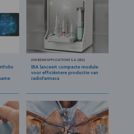
ION BEAM APPLICATIONS S.A. (IBA)
rtfolio
IBA lanceert compacte module
voor efficiëntere productie van
rname
radiofarmaca