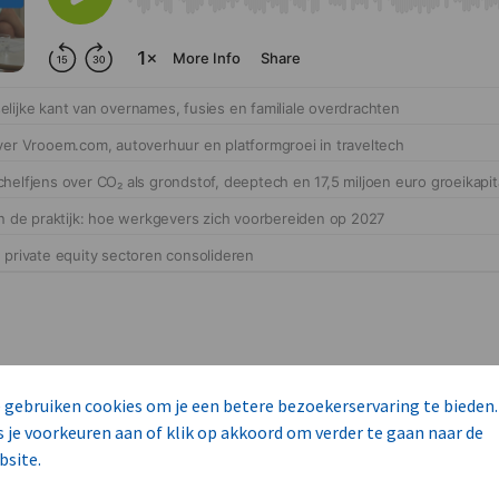
 gebruiken cookies om je een betere bezoekerservaring te bieden.
s je voorkeuren aan of klik op akkoord om verder te gaan naar de
cteert 14 commerciële ka
bsite.