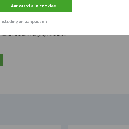
s
Aanvaard alle cookies
unnen aan dit bedrijf verkopen?
Instellingen aanpassen
nen klant worden van deze onderneming?
viseurs worden mogelijk relevant?