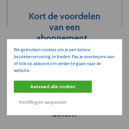
Kort de voordelen
van een
abonnement...
We gebruiken cookies om je een betere
bezoekerservaring te bieden. Pas je voorkeuren aan
Neem dVO Leads
of klik op akkoord om verder te gaan naar de
website.
Aanvaard alle cookies
Belangrijk nieuws te
Instellingen aanpassen
delen?