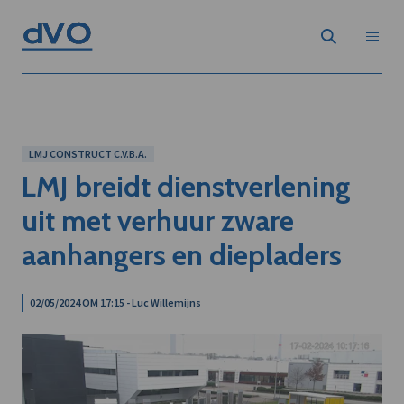
LMJ CONSTRUCT C.V.B.A.
LMJ breidt dienstverlening
uit met verhuur zware
aanhangers en diepladers
02/05/2024 OM 17:15 - Luc Willemijns