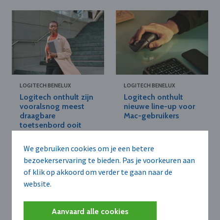
LOGITECH BENELUX
LOGITECH BENELUX
Logitech onthult zijn
Logitech onthult
vooralsnog meest
nieuwe line-up voor
draagbare
Mac-gebruikers
toetsenbord ooit
We gebruiken cookies om je een betere
bezoekerservaring te bieden. Pas je voorkeuren aan
of klik op akkoord om verder te gaan naar de
website.
Aanvaard alle cookies