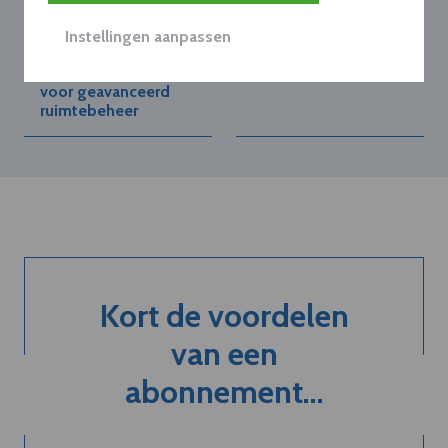
LOGITECH BENELUX
LOGITECH BENELUX
Logitech breidt
Logitech onthult
Instellingen aanpassen
Sync-software uit
opvolger van zijn
met functionaliteiten
populaire videobar
voor geavanceerd
ruimtebeheer
Kort de voordelen
van een
abonnement...