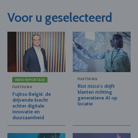
Voor u geselecteerd
FUJITSU N.V.
VIDEO REPORTAGE
Rist risico’s drijft
FUJITSU N.V.
klanten richting
Fujitsu België: de
generatieve AI op
drijvende kracht
locatie
achter digitale
innovatie en
duurzaamheid