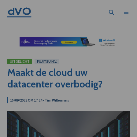
UITGELICHT
FUJITSU N.V.
Maakt de cloud uw
datacenter overbodig?
15/09/2022 OM 17:24 - Tim Willemyns