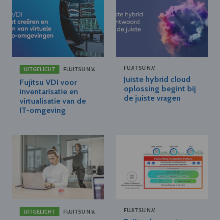
FUJITSU N.V.
UITGELICHT
FUJITSU N.V.
Juiste hybrid cloud
Fujitsu VDI voor
oplossing begint bij
inventarisatie en
de juiste vragen
virtualisatie van de
IT-omgeving
FUJITSU N.V.
UITGELICHT
FUJITSU N.V.