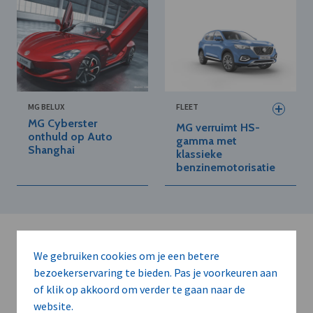
MG BELUX
FLEET
MG Cyberster
MG verruimt HS-
onthuld op Auto
gamma met
Shanghai
klassieke
benzinemotorisatie
We gebruiken cookies om je een betere
bezoekerservaring te bieden. Pas je voorkeuren aan
of klik op akkoord om verder te gaan naar de
Kort de voordelen
website.