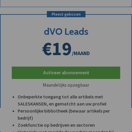
Meest gekozen
dVO Leads
€19
/MAAND
Activeer abonnement
Maandelijks opzegbaar
Onbeperkte toegang tot alle artikels met
SALESKANSEN, en gematcht aan uw profiel
Persoonlijke bibliotheek (bewaar artikels per
bedrijf)
Zoekfunctie op bedrijven en sectoren
Historiek: wat speelde de voorbije maanden bij