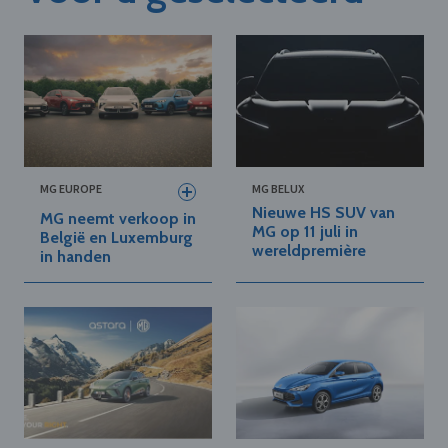
MG EUROPE
MG BELUX
Nieuwe HS SUV van
MG neemt verkoop in
MG op 11 juli in
België en Luxemburg
wereldpremière
in handen