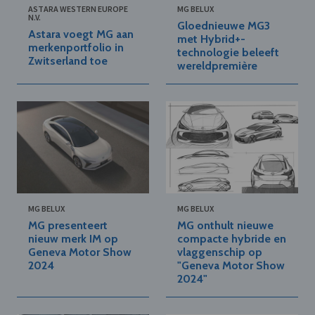
ASTARA WESTERN EUROPE
MG BELUX
N.V.
Gloednieuwe MG3
Astara voegt MG aan
met Hybrid+-
merkenportfolio in
technologie beleeft
Zwitserland toe
wereldpremière
MG BELUX
MG BELUX
MG presenteert
MG onthult nieuwe
nieuw merk IM op
compacte hybride en
Geneva Motor Show
vlaggenschip op
2024
"Geneva Motor Show
2024"