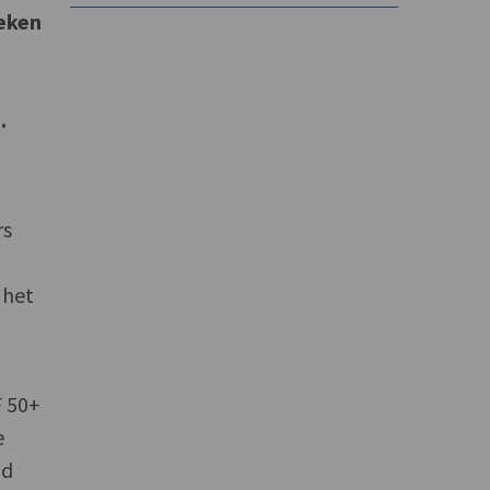
eken
.
rs
 het
F 50+
e
ad