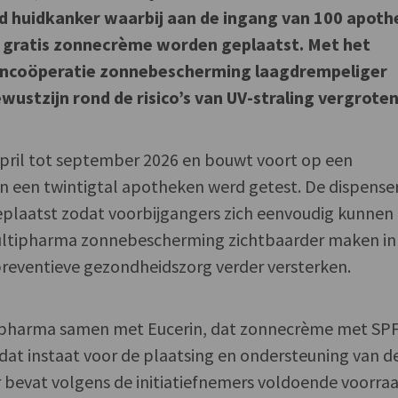
 huidkanker waarbij aan de ingang van 100 apoth
t gratis zonnecrème worden geplaatst. Met het
ntencoöperatie zonnebescherming laagdrempeliger
wustzijn rond de risico’s van UV-straling vergroten
ril tot september 2026 en bouwt voort op een
 in een twintigtal apotheken werd getest. De dispense
plaatst zodat voorbijgangers zich eenvoudig kunnen
ultipharma zonnebescherming zichtbaarder maken in
n preventieve gezondheidszorg verder versterken.
tipharma samen met Eucerin, dat zonnecrème met SP
dat instaat voor de plaatsing en ondersteuning van d
r bevat volgens de initiatiefnemers voldoende voorra