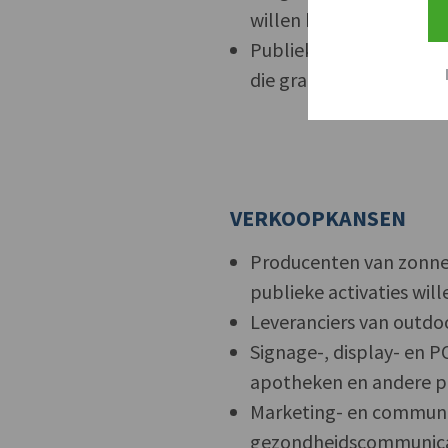
willen koppelen aan g
Publieke locaties zoal
die gratis zonnecrème a
VERKOOPKANSEN
Producenten van zonne
publieke activaties wil
Leveranciers van outdo
Signage-, display- en 
apotheken en andere pu
Marketing- en communic
gezondheidscommunicati