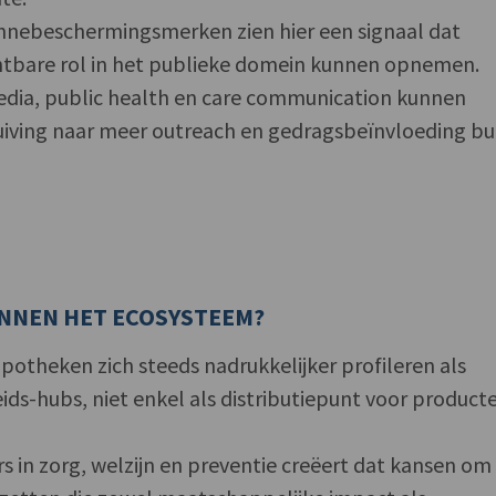
nnebeschermingsmerken zien hier een signaal dat
htbare rol in het publieke domein kunnen opnemen.
 media, public health en care communication kunnen
uiving naar meer outreach en gedragsbeïnvloeding bu
INNEN HET ECOSYSTEEM?
 apotheken zich steeds nadrukkelijker profileren als
ds-hubs, niet enkel als distributiepunt voor product
 in zorg, welzijn en preventie creëert dat kansen om