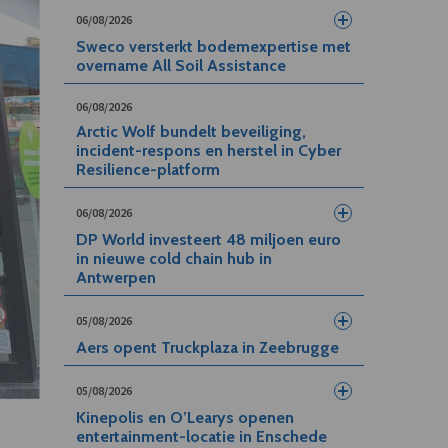
06/08/2026
Sweco versterkt bodemexpertise met
overname All Soil Assistance
06/08/2026
Arctic Wolf bundelt beveiliging,
incident-respons en herstel in Cyber
Resilience-platform
06/08/2026
DP World investeert 48 miljoen euro
in nieuwe cold chain hub in
Antwerpen
05/08/2026
Aers opent Truckplaza in Zeebrugge
05/08/2026
Kinepolis en O’Learys openen
entertainment-locatie in Enschede