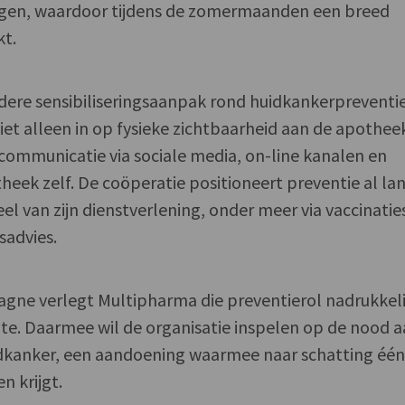
ngen, waardoor tijdens de zomermaanden een breed
kt.
edere sensibiliseringsaanpak rond huidkankerpreventie
iet alleen in op fysieke zichtbaarheid aan de apothee
ommunicatie via sociale media, on-line kanalen en
theek zelf. De coöperatie positioneert preventie al la
el van zijn dienstverlening, onder meer via vaccinatie
sadvies.
ne verlegt Multipharma die preventierol nadrukkeli
te. Daarmee wil de organisatie inspelen op de nood 
dkanker, een aandoening waarmee naar schatting éé
n krijgt.