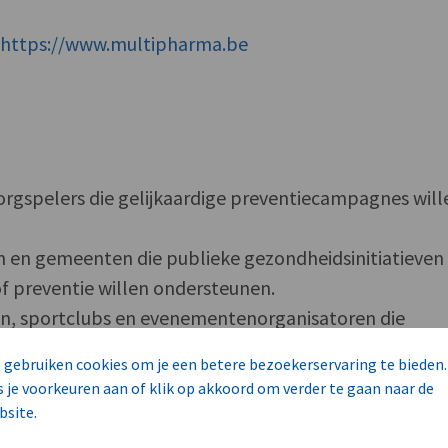
f
https://www.multipharma.be
gspelers die gelijkaardige preventiecampagnes will
n en gemeenten die publieke gezondheidsinitiatieven
 preventie willen ondersteunen.
en, sportclubs en evenementenorganisatoren die
ankelijker willen maken voor bezoekers.
 gebruiken cookies om je een betere bezoekerservaring te bieden.
 die op warme dagen of bij buitenwerk extra willen
s je voorkeuren aan of klik op akkoord om verder te gaan naar de
preventie.
bsite.
kenfondsen die laagdrempelige sensibiliseringsacties