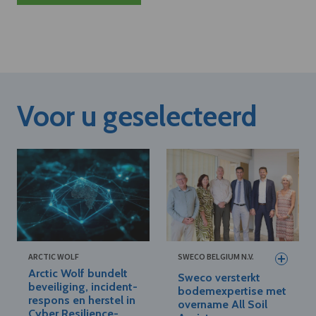
Voor u geselecteerd
ARCTIC WOLF
SWECO BELGIUM N.V.
Arctic Wolf bundelt
Sweco versterkt
beveiliging, incident-
bodemexpertise met
respons en herstel in
overname All Soil
Cyber Resilience-