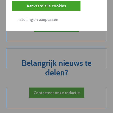
abonnement...
Aanvaard alle cookies
Instellingen aanpassen
Neem dVO Leads
Belangrijk nieuws te
delen?
Contacteer onze redactie