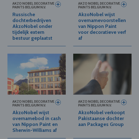
AKZO NOBEL DECORATIVE
AKZO NOBEL DECORATIVE
PAINTS BELGIUM N.V.
PAINTS BELGIUM N.V.
Russische
AkzoNobel wijst
dochterbedrijven
overnamevoorstellen
AkzoNobel onder
van Nippon Paint
tijdelijk extern
voor decoratieve verf
bestuur geplaatst
af
AKZO NOBEL DECORATIVE
AKZO NOBEL DECORATIVE
PAINTS BELGIUM N.V.
PAINTS BELGIUM N.V.
AkzoNobel wijst
AkzoNobel verkoopt
overnamebod in cash
Pakistaanse dochter
van Nippon Paint en
aan Packages Group
Sherwin-Williams af