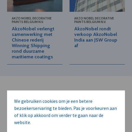
AKZO NOBEL DECORATIVE
AKZO NOBEL DECORATIVE
PAINTS BELGIUM N.V.
PAINTS BELGIUM N.V.
AkzoNobel verlengt
AkzoNobel rondt
samenwerking met
verkoop AkzoNobel
Chinese rederij
India aan JSW Group
Winning Shipping
af
rond duurzame
maritieme coatings
We gebruiken cookies om je een betere
bezoekerservaring te bieden. Pas je voorkeuren aan
Kort de voordelen
of klik op akkoord om verder te gaan naar de
website.
van een