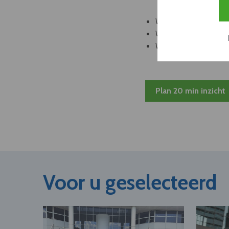
Welke leveranciers k
Welke bedrijven kun
Welke partners en ad
Plan 20 min inzicht
Voor u geselecteerd