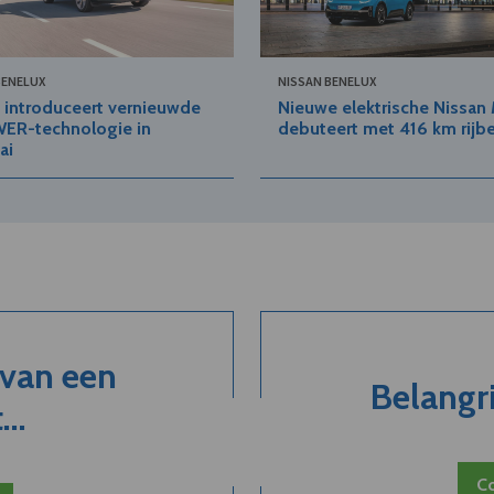
BENELUX
NISSAN BENELUX
 introduceert vernieuwde
Nieuwe elektrische Nissan 
ER-technologie in
debuteert met 416 km rijbe
ai
 van een
Belangri
..
Co