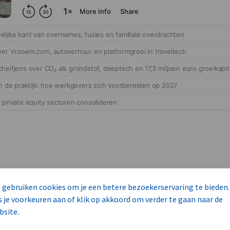
 gebruiken cookies om je een betere bezoekerservaring te bieden.
cteert 14 commerciële ka
s je voorkeuren aan of klik op akkoord om verder te gaan naar de
bsite.
s