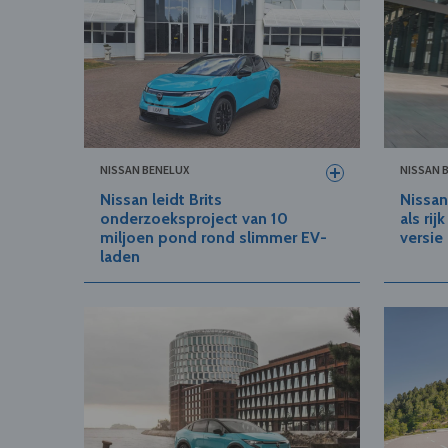
NISSAN BENELUX
NISSAN 
Nissan leidt Brits
Nissan
onderzoeksproject van 10
als ri
miljoen pond rond slimmer EV-
versie
laden