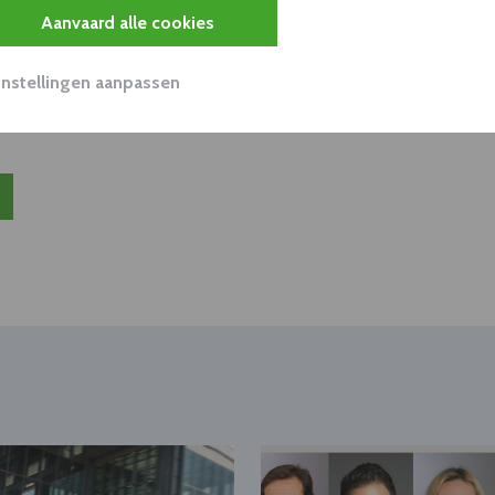
Aanvaard alle cookies
unnen aan dit bedrijf verkopen?
nen klant worden van deze onderneming?
Instellingen aanpassen
viseurs worden mogelijk relevant?