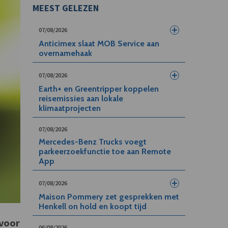
MEEST GELEZEN
07/08/2026
Anticimex slaat MOB Service aan
overnamehaak
07/08/2026
Earth+ en Greentripper koppelen
reisemissies aan lokale
klimaatprojecten
07/08/2026
Mercedes-Benz Trucks voegt
parkeerzoekfunctie toe aan Remote
App
07/08/2026
Maison Pommery zet gesprekken met
Henkell on hold en koopt tijd
 voor
06/08/2026