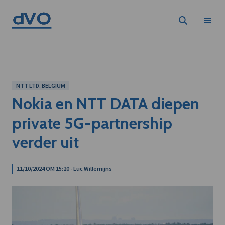
NTT LTD. BELGIUM
Nokia en NTT DATA diepen
private 5G-partnership
verder uit
11/10/2024 OM 15:20 - Luc Willemijns