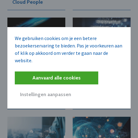
Cloud People
We gebruiken cookies om je een betere
bezoekerservaring te bieden. Pas je voorkeuren aan
of klik op akkoord om verder te gaan naar de
website.
NTT LTD. BELGIUM
NTT LTD. BELGIUM
NTT DATA en
NTT DATA en Mistral
Aanvaard alle cookies
Fortanix gaan
AI ontwikkelen
samenwerking aan
samen veilige en
voor databeveiliging
duurzame private AI-
Instellingen aanpassen
in het AI- en post-
oplossingen voor
quantum tijdperk
bedrijven