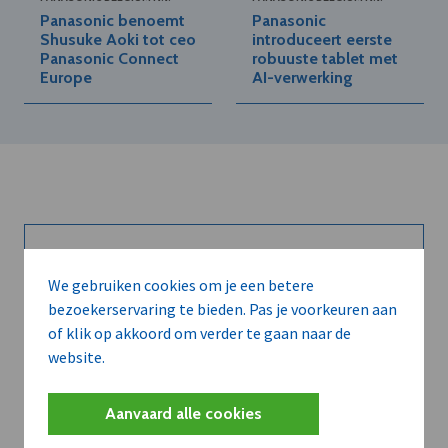
Panasonic benoemt
Panasonic
Shusuke Aoki tot ceo
introduceert eerste
Panasonic Connect
robuuste tablet met
Europe
AI-verwerking
Kort de voordelen
We gebruiken cookies om je een betere
bezoekerservaring te bieden. Pas je voorkeuren aan
van een
of klik op akkoord om verder te gaan naar de
abonnement...
website.
Aanvaard alle cookies
Neem dVO Leads