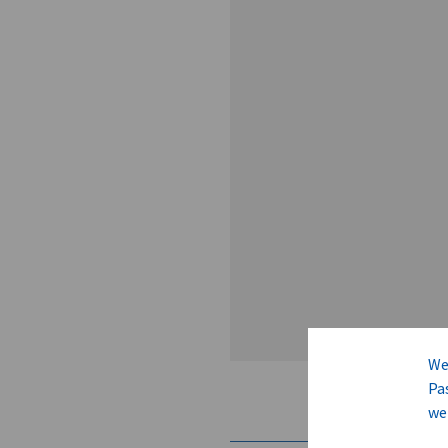
We
Pa
we