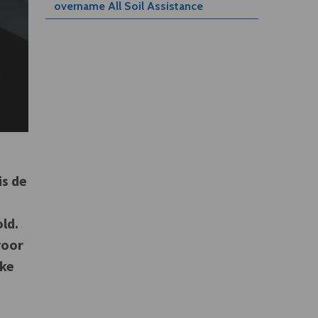
overname All Soil Assistance
is de
ld.
voor
jke