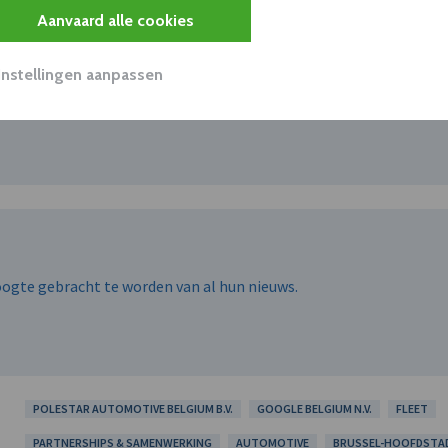
Aanvaard alle cookies
 BELGIUM B.V.
Instellingen aanpassen
hoogte gebracht te worden van al hun nieuws.
hoogte gebracht te worden van al hun nieuws.
POLESTAR AUTOMOTIVE BELGIUM B.V.
GOOGLE BELGIUM N.V.
FLEET
PARTNERSHIPS & SAMENWERKING
AUTOMOTIVE
BRUSSEL-HOOFDSTA