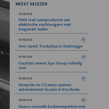
MEEST GELEZEN
05/08/2026
MAN start serieproductie van
elektrische vrachtwagens met
megawatt-laden
05/08/2026
Aers opent Truckplaza in Zeebrugge
05/08/2026
Easyfairs neemt Xpo Group volledig
over
05/08/2026
Kinepolis en O’Learys openen
entertainment-locatie in Enschede
06/08/2026
Sweco versterkt bodemexpertise met