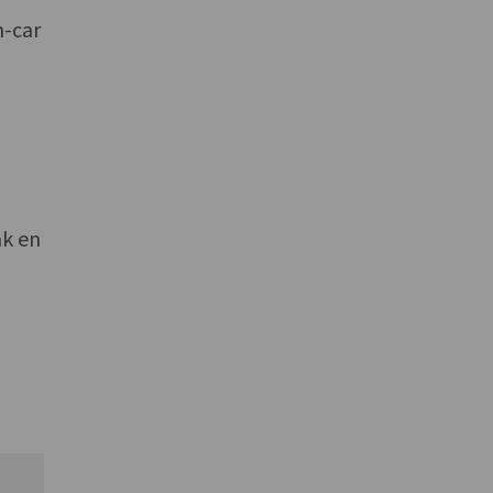
n-car
ak en