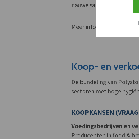
nauwe samenwerking met
Meer info: 09/33.77.60 of
h
Koop- en verko
De bundeling van Polysto
sectoren met hoge hygiën
KOOPKANSEN (VRAAG
Voedingsbedrijven en ve
Producenten in food & bev