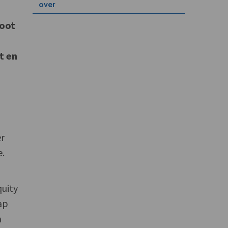
over
noot
t en
er
e.
quity
ap
a