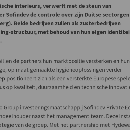
ische interieurs, verwerft met de steun van
r Sofindev de controle over zijn Duitse sectorge
). Beide bedrijven zullen als zusterbedrijven
ing-structuur, met behoud van hun eigen identitei
.
llen de partners hun marktpositie versterken en hun
ige, op maat gemaakte hygiëneoplossingen verder
ep positioneert zich als een versterkte Europese spel
s op kwaliteit, duurzaamheid en technische innovati
o Group investeringsmaatschappij Sofindev Private E
aandeelhouder naast het management team. Deze inst
ategie van de groep. Met het partnership met Hydew