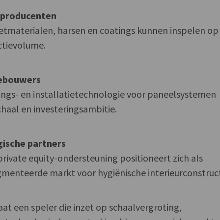
lproducenten
etmaterialen, harsen en coatings kunnen inspelen op
ctievolume.
nebouwers
ngs- en installatietechnologie voor paneelsystemen
haal en investeringsambitie.
gische partners
rivate equity-ondersteuning positioneert zich als
gmenteerde markt voor hygiënische interieurconstruct
aat een speler die inzet op schaalvergroting,