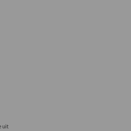
n
n
 uit