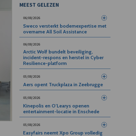
MEEST GELEZEN
06/08/2026
Sweco versterkt bodemexpertise met
overname All Soil Assistance
06/08/2026
Arctic Wolf bundelt beveiliging,
incident-respons en herstel in Cyber
Resilience-platform
05/08/2026
Aers opent Truckplaza in Zeebrugge
05/08/2026
Kinepolis en O’Learys openen
entertainment-locatie in Enschede
05/08/2026
Easyfairs neemt Xpo Group volledig