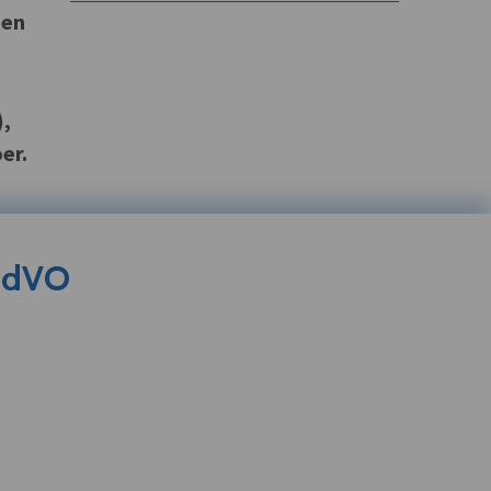
 en
s
),
er.
s dVO