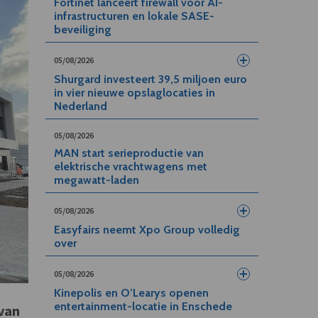
Fortinet lanceert firewall voor AI-
infrastructuren en lokale SASE-
beveiliging
05/08/2026
Shurgard investeert 39,5 miljoen euro
in vier nieuwe opslaglocaties in
Nederland
05/08/2026
MAN start serieproductie van
elektrische vrachtwagens met
megawatt-laden
05/08/2026
Easyfairs neemt Xpo Group volledig
over
05/08/2026
Kinepolis en O’Learys openen
entertainment-locatie in Enschede
van