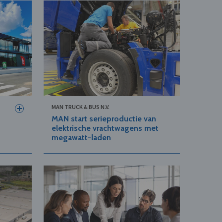
MAN TRUCK & BUS N.V.
MAN start serieproductie van
elektrische vrachtwagens met
megawatt-laden