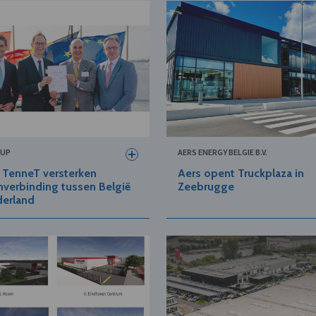
OUP
AERS ENERGY BELGIE B.V.
n TenneT versterken
Aers opent Truckplaza in
verbinding tussen België
Zeebrugge
derland