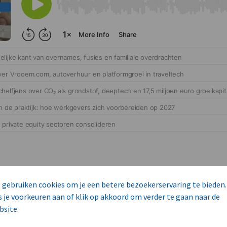
 gebruiken cookies om je een betere bezoekerservaring te bieden.
s je voorkeuren aan of klik op akkoord om verder te gaan naar de
bsite.
cteert 14 commerciële ka