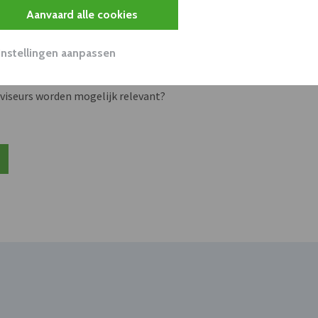
s
Aanvaard alle cookies
Instellingen aanpassen
unnen aan dit bedrijf verkopen?
nen klant worden van deze onderneming?
viseurs worden mogelijk relevant?