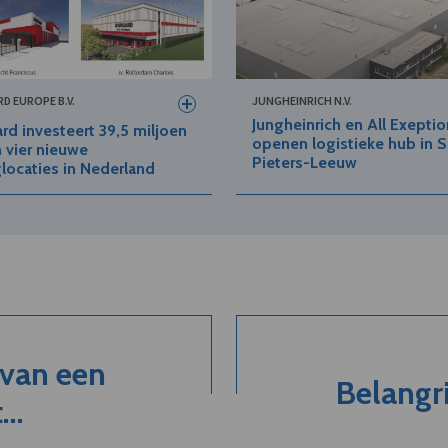
D EUROPE B.V.
JUNGHEINRICH N.V.
Jungheinrich en All Exeptio
rd investeert 39,5 miljoen
openen logistieke hub in S
n vier nieuwe
Pieters-Leeuw
locaties in Nederland
 van een
Belangri
..