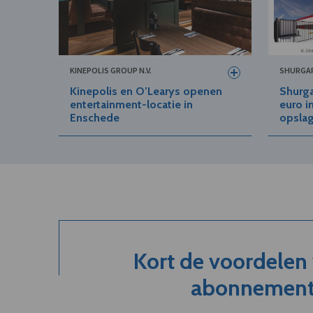
KINEPOLIS GROUP N.V.
SHURGAR
Kinepolis en O’Learys openen
Shurga
entertainment-locatie in
euro i
Enschede
opslag
Kort de voordelen
abonnement.