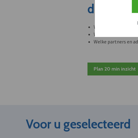
dit nieuw
Welke leveranciers k
Welke bedrijven kun
Welke partners en ad
Plan 20 min inzicht
Voor u geselecteerd