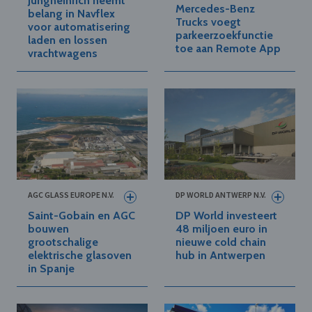
Jungheinrich neemt
Mercedes-Benz
belang in Navflex
Trucks voegt
voor automatisering
parkeerzoekfunctie
laden en lossen
toe aan Remote App
vrachtwagens
AGC GLASS EUROPE N.V.
DP WORLD ANTWERP N.V.
Saint-Gobain en AGC
DP World investeert
bouwen
48 miljoen euro in
grootschalige
nieuwe cold chain
elektrische glasoven
hub in Antwerpen
in Spanje