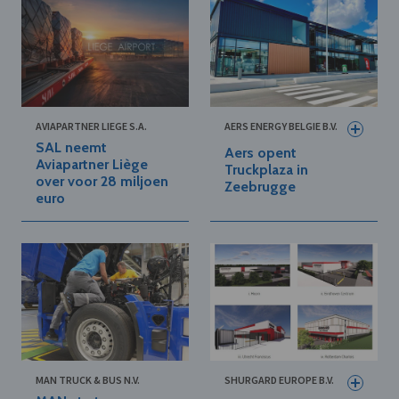
AVIAPARTNER LIEGE S.A.
AERS ENERGY BELGIE B.V.
SAL neemt
Aers opent
Aviapartner Liège
Truckplaza in
over voor 28 miljoen
Zeebrugge
euro
MAN TRUCK & BUS N.V.
SHURGARD EUROPE B.V.