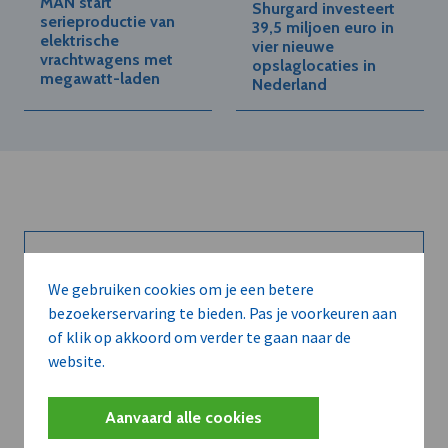
MAN start
Shurgard investeert
serieproductie van
39,5 miljoen euro in
elektrische
vier nieuwe
vrachtwagens met
opslaglocaties in
megawatt-laden
Nederland
Kort de voordelen
We gebruiken cookies om je een betere
bezoekerservaring te bieden. Pas je voorkeuren aan
van een
of klik op akkoord om verder te gaan naar de
abonnement...
website.
Aanvaard alle cookies
Neem dVO Leads