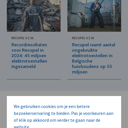
RECUPEL V.Z.W.
RECUPEL V.Z.W.
Recordresultaten
Recupel raamt aantal
voor Recupel in
ongebruikte
2024: 45 miljoen
elektrotoestellen in
elektrotoestellen
Belgische
ingezameld
huishoudens op 55
miljoen
We gebruiken cookies om je een betere
bezoekerservaring te bieden. Pas je voorkeuren aan
of klik op akkoord om verder te gaan naar de
website.