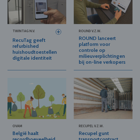
TWINTAG N.V.
ROUND V.Z.W.
ROUND lanceert
RecuTag geeft
platform voor
refurbished
controle op
huishoudtoestellen
milieuverplichtingen
digitale identiteit
bij on-line verkopers
OVAM
RECUPEL V.Z.W.
België haalt
Recupel gunt
recordhoeveelheid
transportcontract