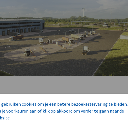
0 tot 40.000 nieuwe oplaadpunten te installeren, sp
 gebruiken cookies om je een betere bezoekerservaring te bieden.
e groei van elektrische vrachtwagens op Europese we
s je voorkeuren aan of klik op akkoord om verder te gaan naar de
bsite.
s marktkennis en de gespecialiseerde diensten van Er