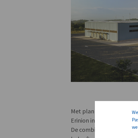
Met plannen om tegen 203
We
Erinion in op de verwacht
Pa
we
De combinatie van Scania’