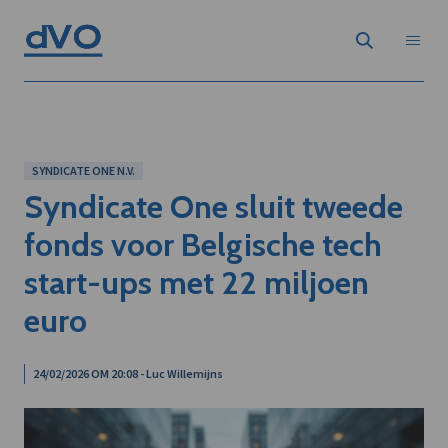
SYNDICATE ONE N.V.
Syndicate One sluit tweede
fonds voor Belgische tech
start-ups met 22 miljoen
euro
24/02/2026 OM 20:08 - Luc Willemijns