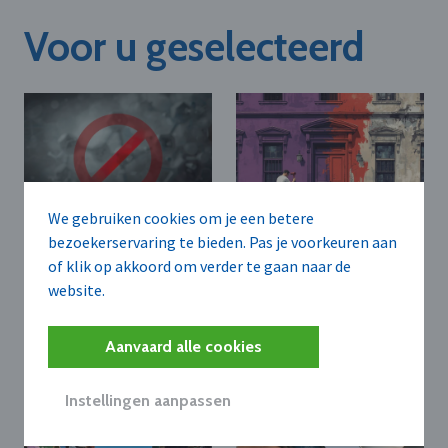
Voor u geselecteerd
We gebruiken cookies om je een betere
bezoekerservaring te bieden. Pas je voorkeuren aan
AGEAS N.V.
DOT2
of klik op akkoord om verder te gaan naar de
De hoogste prijs is
Ageas verkoopt
niet altijd de beste
website.
belang in Maleise
deal.
verzekeringsgroep
aan Maybank voor 1,1
Aanvaard alle cookies
miljard euro
Instellingen aanpassen