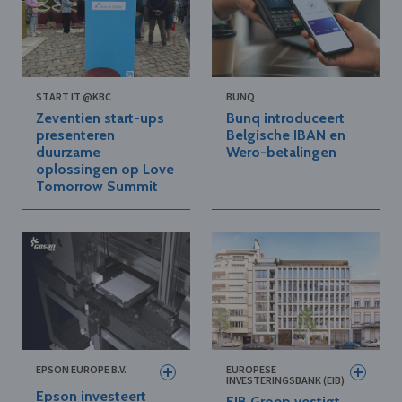
START IT @KBC
BUNQ
Zeventien start-ups
Bunq introduceert
presenteren
Belgische IBAN en
duurzame
Wero-betalingen
oplossingen op Love
Tomorrow Summit
EPSON EUROPE B.V.
EUROPESE
INVESTERINGSBANK (EIB)
Epson investeert
EIB Groep vestigt