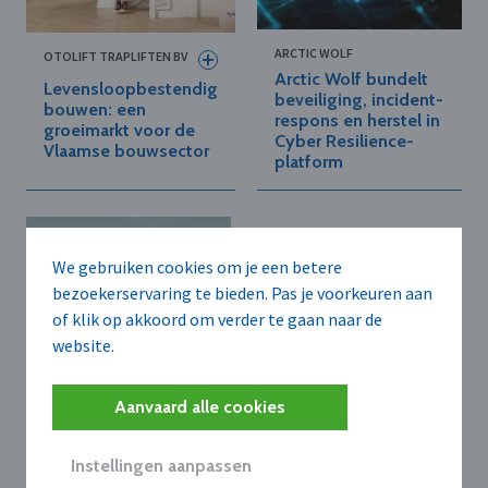
ARCTIC WOLF
OTOLIFT TRAPLIFTEN BV
Arctic Wolf bundelt
Levensloopbestendig
beveiliging, incident-
bouwen: een
respons en herstel in
groeimarkt voor de
Cyber Resilience-
Vlaamse bouwsector
platform
We gebruiken cookies om je een betere
bezoekerservaring te bieden. Pas je voorkeuren aan
of klik op akkoord om verder te gaan naar de
website.
XPENG MOTORS BELGIUM
B.V.
Aanvaard alle cookies
XPENG brengt
nieuwe
vlaggenschip-SUV
Instellingen aanpassen
G9L naar Europa