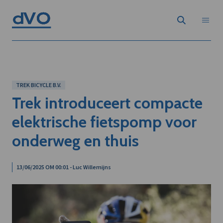
TREK BICYCLE B.V.
Trek introduceert compacte
elektrische fietspomp voor
onderweg en thuis
13/06/2025 OM 00:01 - Luc Willemijns