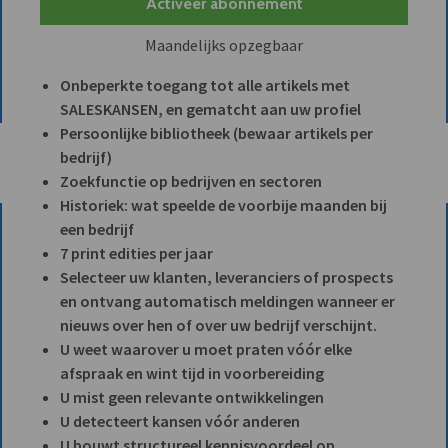
Activeer abonnement
Maandelijks opzegbaar
Onbeperkte toegang tot alle artikels met
SALESKANSEN, en gematcht aan uw profiel
Persoonlijke bibliotheek (bewaar artikels per
bedrijf)
Zoekfunctie op bedrijven en sectoren
Historiek: wat speelde de voorbije maanden bij
een bedrijf
7 print edities per jaar
Selecteer uw klanten, leveranciers of prospects
en ontvang automatisch meldingen wanneer er
nieuws over hen of over uw bedrijf verschijnt.
U weet waarover u moet praten vóór elke
afspraak en wint tijd in voorbereiding
U mist geen relevante ontwikkelingen
U detecteert kansen vóór anderen
U bouwt structureel kennisvoordeel op