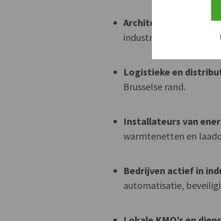
Architecten- en studi
industriële gebouwen e
Logistieke en distribu
Brusselse rand.
Installateurs van ener
warmtenetten en laado
Bedrijven actief in ind
automatisatie, beveilig
Lokale KMO’s en dien