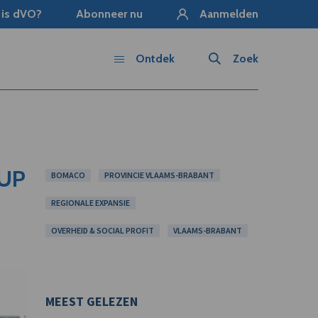
 is dVO?
Abonneer nu
Aanmelden
Ontdek
Zoek
RUP
BOMACO
PROVINCIE VLAAMS-BRABANT
REGIONALE EXPANSIE
OVERHEID & SOCIAL PROFIT
VLAAMS-BRABANT
MEEST GELEZEN