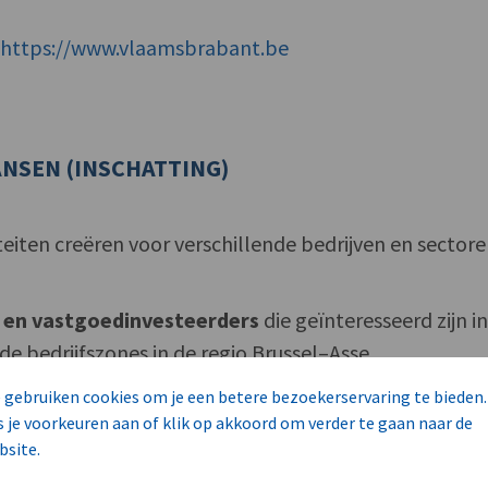
f
https://www.vlaamsbrabant.be
NSEN (INSCHATTING)
teiten creëren voor verschillende bedrijven en sectore
 en vastgoedinvesteerders
die geïnteresseerd zijn i
e bedrijfszones in de regio Brussel–Asse.
 gebruiken cookies om je een betere bezoekerservaring te bieden.
s je voorkeuren aan of klik op akkoord om verder te gaan naar de
rastructuuraannemers
voor de ontwikkeling of
bsite.
rijfsgebouwen en gemeenschapsvoorzieningen.