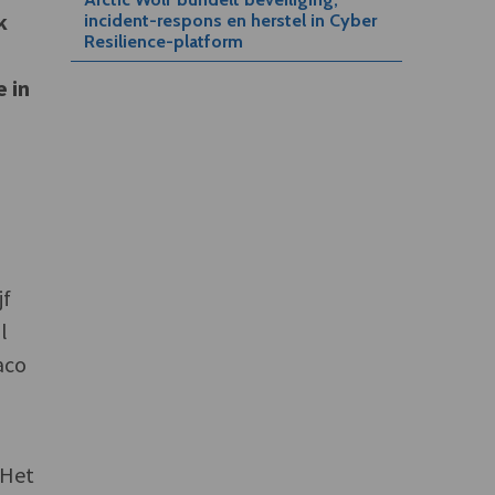
k
incident-respons en herstel in Cyber
Resilience-platform
 in
jf
l
aco
 Het