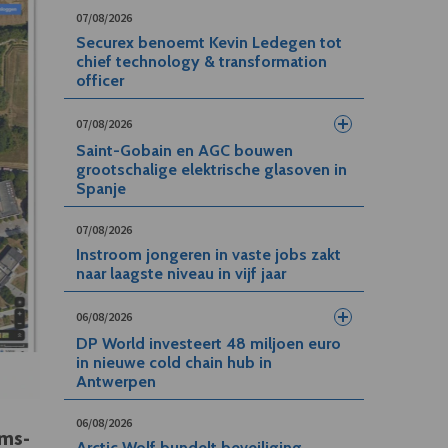
07/08/2026
Securex benoemt Kevin Ledegen tot
chief technology & transformation
officer
07/08/2026
Saint-Gobain en AGC bouwen
grootschalige elektrische glasoven in
Spanje
07/08/2026
Instroom jongeren in vaste jobs zakt
naar laagste niveau in vijf jaar
06/08/2026
DP World investeert 48 miljoen euro
in nieuwe cold chain hub in
Antwerpen
06/08/2026
ams-
Arctic Wolf bundelt beveiliging,