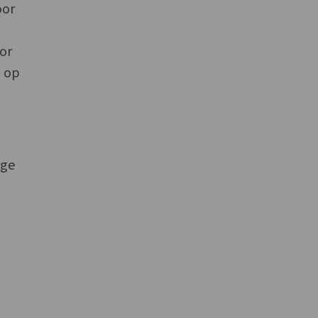
oor
or
d op
ige