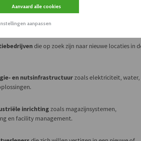
Aanvaard alle cookies
ebureaus
gespecialiseerd in ruimtelijke planning,
n vergunningsprocedures.
Instellingen aanpassen
tiebedrijven
die op zoek zijn naar nieuwe locaties in d
gie- en nutsinfrastructuur
zoals elektriciteit, water,
plossingen.
ustriële inrichting
zoals magazijnsystemen,
ing en facility management.
stverleners
die zich willen vestigen in een nieuwe of