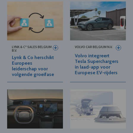
LYNK & C° SALES BELGIUM
VOLVO CAR BELGIUM N.V.
B.V.
Volvo integreert
Lynk & Co herschikt
Tesla Superchargers
Europees
in laad-app voor
leiderschap voor
Europese EV-rijders
volgende groeifase