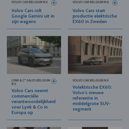
VOLVO CAR BELGIUM N.V.
VOLVO CAR BELGIUM N.V.
Volvo Cars rolt
Volvo Cars start
Google Gemini uit in
productie elektrische
zijn wagens
EX60 in Zweden
LYNK & C° SALES BELGIUM
VOLVO CAR BELGIUM N.V.
B.V.
Volektrische EX60:
Volvo Cars neemt
Volvo's nieuwe
commerciële
referentie in
verantwoordelijkheid
middelgrote SUV-
voor Lynk & Co in
segment
Europa op