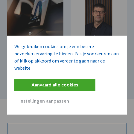
VOLVO CAR BELGIUM N.V.
VOLVO CAR BELGIUM N.V.
We gebruiken cookies om je een betere
Volvo Car Belux
Volvo EX60
bezoekerservaring te bieden. Pas je voorkeuren aan
benoemt Michel De
introduceert
of klik op akkoord om verder te gaan naar de
Coninck tot
natuurlijke
website.
managing director en
spraakinteractie met
hoofd van cluster
geïntegreerde AI
West-Europa
Aanvaard alle cookies
Instellingen aanpassen