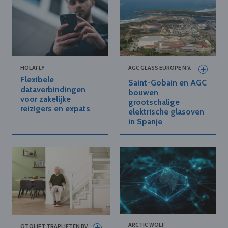
HOLAFLY
AGC GLASS EUROPE N.V.
Flexibele
Saint-Gobain en AGC
dataverbindingen
bouwen
voor zakelijke
grootschalige
reizigers en expats
elektrische glasoven
in Spanje
ARCTIC WOLF
OTOLIFT TRAPLIFTEN BV