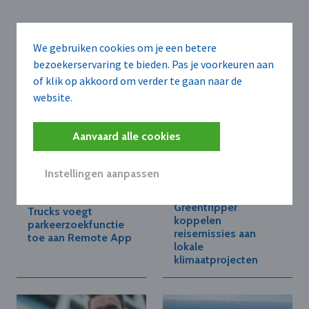
Voor u geselecteerd
We gebruiken cookies om je een betere
bezoekerservaring te bieden. Pas je voorkeuren aan
of klik op akkoord om verder te gaan naar de
website.
Aanvaard alle cookies
Instellingen aanpassen
MERCEDES-BENZ TRUCKS
EARTH+ B.V.
BELGIUM LUXEMBOURG N.V.
Earth+ en
Mercedes-Benz
Greentripper
Trucks voegt
koppelen
parkeerzoekfunctie
reisemissies aan
toe aan Remote App
lokale
klimaatprojecten