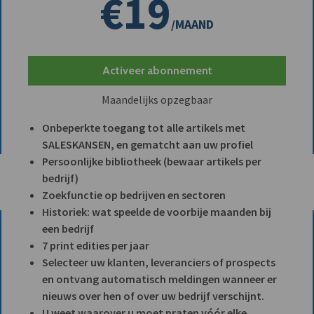
€19
/MAAND
Activeer abonnement
Maandelijks opzegbaar
Onbeperkte toegang tot alle artikels met
SALESKANSEN, en gematcht aan uw profiel
Persoonlijke bibliotheek (bewaar artikels per
bedrijf)
Zoekfunctie op bedrijven en sectoren
Historiek: wat speelde de voorbije maanden bij
een bedrijf
7 print edities per jaar
Selecteer uw klanten, leveranciers of prospects
en ontvang automatisch meldingen wanneer er
nieuws over hen of over uw bedrijf verschijnt.
U weet waarover u moet praten vóór elke