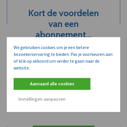
Kort de voordelen
van een
abonnement...
We gebruiken cookies om je een betere
bezoekerservaring te bieden. Pas je voorkeuren aan
Neem dVO Leads
of klik op akkoord om verder te gaan naar de
website.
Aanvaard alle cookies
Belangrijk nieuws te
Instellingen aanpassen
delen?