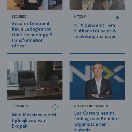
SECUREX
NTX B.V.
Securex benoemt
NTX benoemt Tom
Kevin Ledegen tot
Hufkens tot sales &
chief technology &
marketing manager
transformation
officer
EKOPAK B.V.
NUTANIX BELGIUM B.V.
Luc Costers neemt
Wim Messiaen wordt
leiding over Benelux-
tijdelijk ceo van
organisatie van
Ekopak
Nutanix