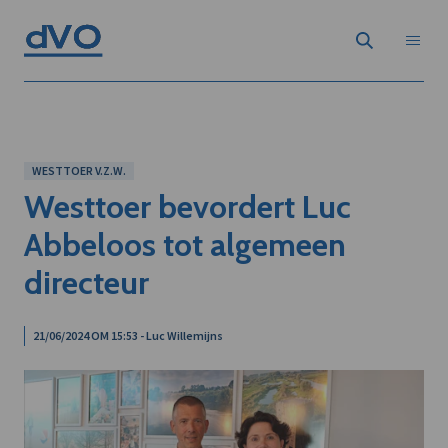
WESTTOER V.Z.W.
Westtoer bevordert Luc
Abbeloos tot algemeen
directeur
21/06/2024 OM 15:53 - Luc Willemijns