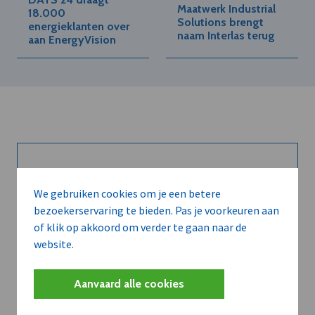
Maatwerk Industrial
18.000
Solutions brengt
energieklanten over
naam Interlas terug
aan EnergyVision
Kort de voordelen
We gebruiken cookies om je een betere
van een
bezoekerservaring te bieden. Pas je voorkeuren aan
of klik op akkoord om verder te gaan naar de
abonnement...
website.
Aanvaard alle cookies
Neem dVO Leads