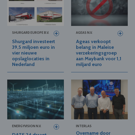
SHURGARD EUROPE B.V.
AGEAS N.V.
Shurgard investeert
Ageas verkoopt
39,5 miljoen euro in
belang in Maleise
vier nieuwe
verzekeringsgroep
opslaglocaties in
aan Maybank voor 1,1
Nederland
miljard euro
ENERGYVISION N.V.
INTERLAS
Overname door
DATS 24 draagt