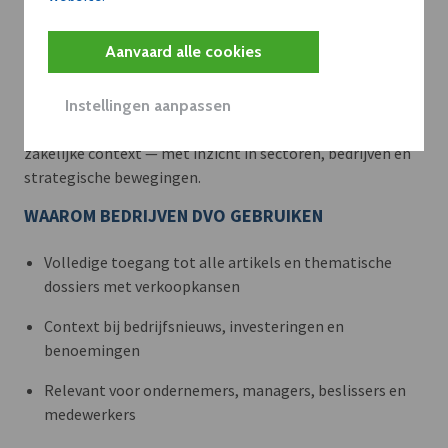
Meer context. Dieper begrip.
Aanvaard alle cookies
Artikels zoals deze brengen het nieuws.
Instellingen aanpassen
Met een dVO-abonnement krijgt u dat nieuws in de juiste
zakelijke context — met inzicht in sectoren, bedrijven en
strategische bewegingen.
WAAROM BEDRIJVEN DVO GEBRUIKEN
Volledige toegang tot alle artikels en thematische
dossiers met verkoopkansen
Context bij bedrijfsnieuws, investeringen en
benoemingen
Relevant voor ondernemers, managers, beslissers en
medewerkers