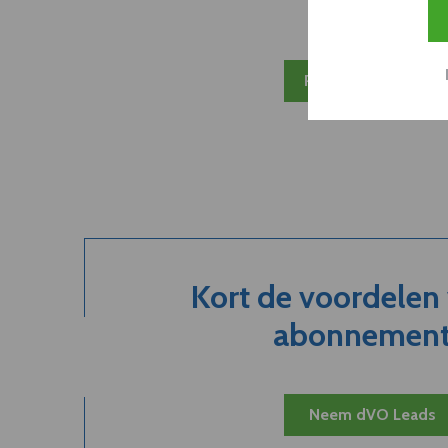
Plan 20 min inzicht
Kort de voordelen
abonnement.
Neem dVO Leads