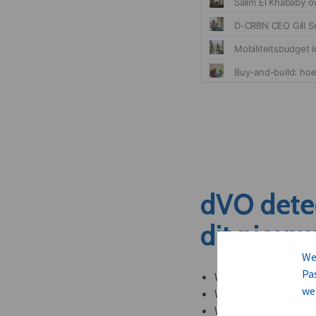
dVO dete
dit nieuw
We
Pa
Welke leveranciers k
we
Welke bedrijven kun
Welke partners en ad