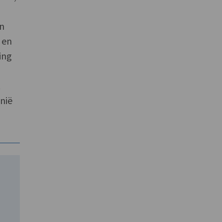
en
 en
ing
t
nië