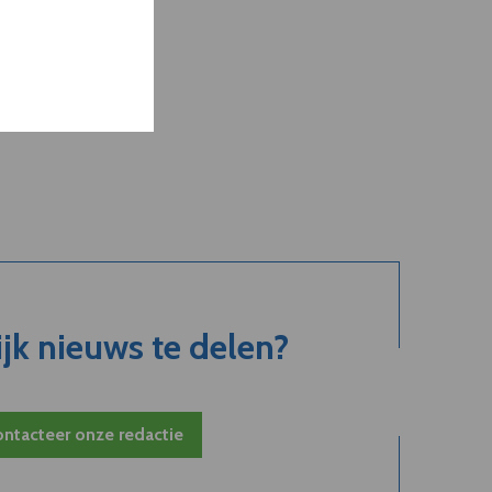
jk nieuws te delen?
ntacteer onze redactie