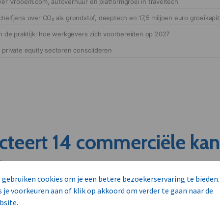
cteert 14 commerciële ka
s
 gebruiken cookies om je een betere bezoekerservaring te bieden.
s je voorkeuren aan of klik op akkoord om verder te gaan naar de
unnen aan dit bedrijf verkopen?
bsite.
nen klant worden van deze onderneming?
viseurs worden mogelijk relevant?