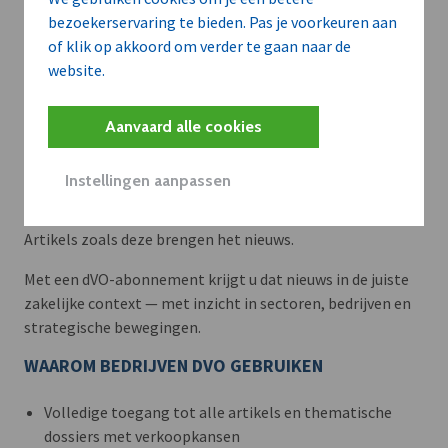
bezoekerservaring te bieden. Pas je voorkeuren aan
of klik op akkoord om verder te gaan naar de
website.
Aanvaard alle cookies
Meer context. Dieper begrip.
Instellingen aanpassen
Artikels zoals deze brengen het nieuws.
Met een dVO-abonnement krijgt u dat nieuws in de juiste
zakelijke context — met inzicht in sectoren, bedrijven en
strategische bewegingen.
WAAROM BEDRIJVEN DVO GEBRUIKEN
Volledige toegang tot alle artikels en thematische
dossiers met verkoopkansen