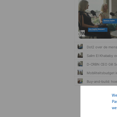
We
Pa
we