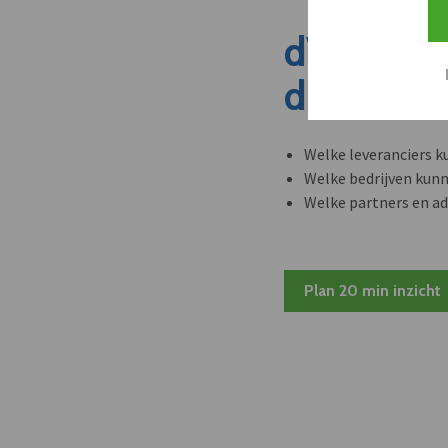
dVO dete
dit nieuw
Welke leveranciers k
Welke bedrijven kun
Welke partners en ad
Plan 20 min inzicht