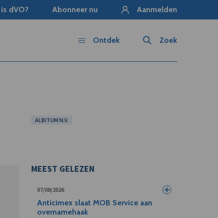
 is dVO?
Abonneer nu
Aanmelden
Ontdek
Zoek
ALBITUM N.V.
MEEST GELEZEN
07/08/2026
Anticimex slaat MOB Service aan
overnamehaak