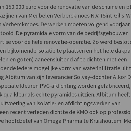
 150.000 euro voor de renovatie van de schuine en p
ijnen van Meubelen Verberckmoes N.V. (Sint-Gilis-W
n Verberckmoes. De werken moeten volgend voorjaar
 voltooid. De pyramidale vorm van de bedrijfsgebouwen
rtise voor de hele renovatie-operatie. Zo werd beslot
en bijkomende isolatie te plaatsen en het hele dakp
elen en goten) aaneensluitend af te dichten met een
ende iedere mogelijke vorm van waterinfiltratie uit 
eg Albitum van zijn leverancier Solvay-dochter Alkor 
 speciale kleuren PVC-afdichting worden gefabriceerd,
 qua kleur als echte pyramides uitzien. Albitum heeft
uitvoering van isolatie- en afdichtingswerken van
 een recent verleden dichtte de KMO ook op professi
uwe hoofdzetel van Omega Pharma te Kruishoutem. Me