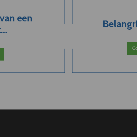
 van een
Belangri
..
Co