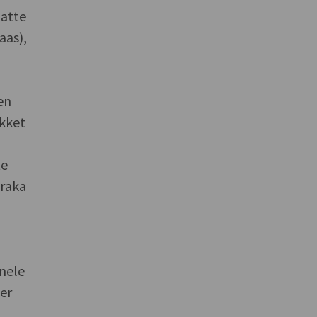
latte
aas),
en
akket
te
Draka
onele
er