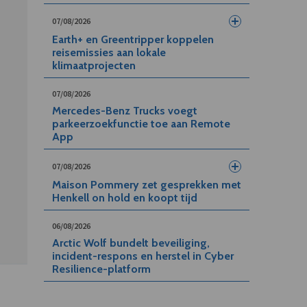
07/08/2026
Earth+ en Greentripper koppelen
reisemissies aan lokale
klimaatprojecten
07/08/2026
Mercedes-Benz Trucks voegt
parkeerzoekfunctie toe aan Remote
App
07/08/2026
Maison Pommery zet gesprekken met
Henkell on hold en koopt tijd
06/08/2026
Arctic Wolf bundelt beveiliging,
incident-respons en herstel in Cyber
Resilience-platform