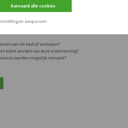
Aanvaard alle cookies
cteert 14 commerciële ka
Instellingen aanpassen
s
unnen aan dit bedrijf verkopen?
nen klant worden van deze onderneming?
viseurs worden mogelijk relevant?