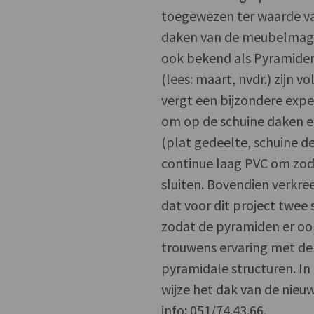
toegewezen ter waarde van
daken van de meubelmagaz
ook bekend als Pyramide
(lees: maart, nvdr.) zijn
vergt een bijzondere expe
om op de schuine daken e
(plat gedeelte, schuine d
continue laag PVC om zodo
sluiten. Bovendien verkre
dat voor dit project twee
zodat de pyramiden er ook
trouwens ervaring met de 
pyramidale structuren. In
wijze het dak van de nie
info: 051/74.43.66.