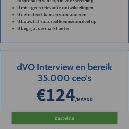
afspraak en wint tijd in voorbereiding
U mist geen relevante ontwikkelingen
U detecteert kansen vóór anderen
U bouwt structureel kennisvoordeel op
U begrijpt uw markt beter
dVO Interview en bereik
35.000 ceo's
€124
/MAAND
Bestel nu