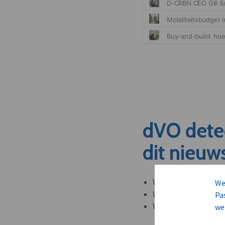
dVO dete
dit nieuw
Welke leveranciers k
We
Welke bedrijven kun
Pa
Welke partners en ad
we