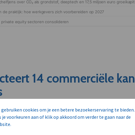
cteert 14 commerciële ka
s
unnen aan dit bedrijf verkopen?
 gebruiken cookies om je een betere bezoekerservaring te bieden.
nen klant worden van deze onderneming?
s je voorkeuren aan of klik op akkoord om verder te gaan naar de
viseurs worden mogelijk relevant?
bsite.