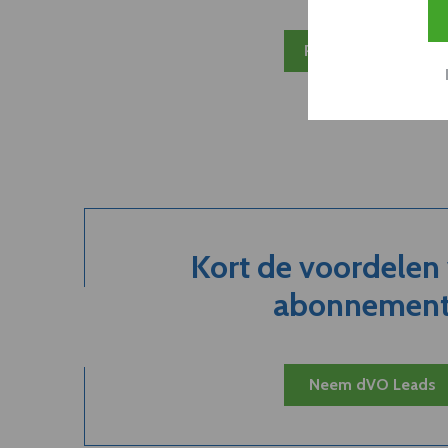
Plan 20 min inzicht
Kort de voordelen
abonnement.
Neem dVO Leads