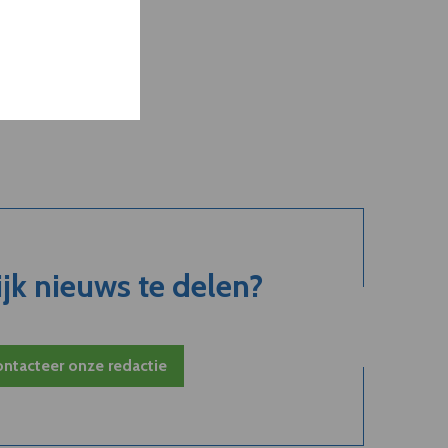
jk nieuws te delen?
ntacteer onze redactie