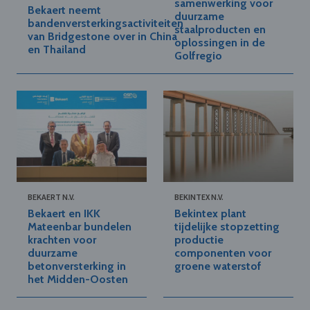
samenwerking voor
Bekaert neemt
duurzame
bandenversterkingsactiviteiten
staalproducten en
van Bridgestone over in China
oplossingen in de
en Thailand
Golfregio
BEKAERT N.V.
BEKINTEX N.V.
Bekaert en IKK
Bekintex plant
Mateenbar bundelen
tijdelijke stopzetting
krachten voor
productie
duurzame
componenten voor
betonversterking in
groene waterstof
het Midden-Oosten