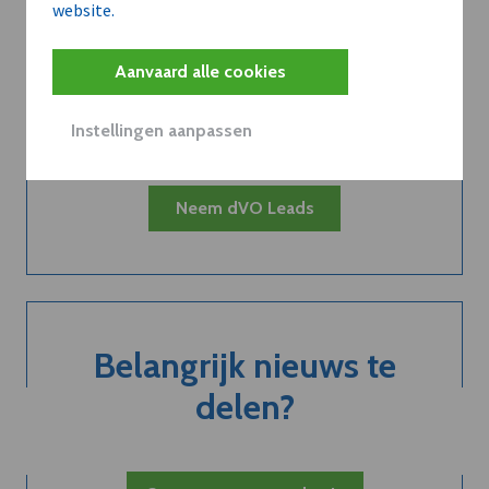
website.
Kort de voordelen
van een
Aanvaard alle cookies
abonnement...
Instellingen aanpassen
Neem dVO Leads
Belangrijk nieuws te
delen?