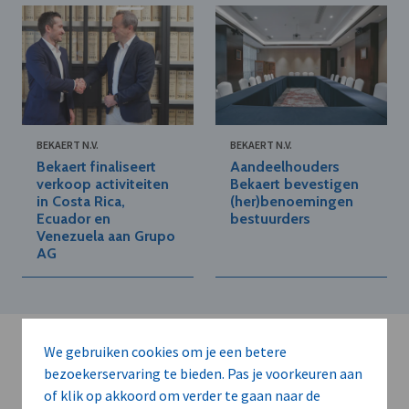
BEKAERT N.V.
BEKAERT N.V.
Bekaert finaliseert
Aandeelhouders
verkoop activiteiten
Bekaert bevestigen
in Costa Rica,
(her)benoemingen
Ecuador en
bestuurders
Venezuela aan Grupo
AG
We gebruiken cookies om je een betere
bezoekerservaring te bieden. Pas je voorkeuren aan
of klik op akkoord om verder te gaan naar de