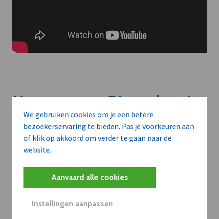
Meer context. Dieper begrip.
We gebruiken cookies om je een betere
bezoekerservaring te bieden. Pas je voorkeuren aan
Artikels zoals deze brengen het nieuws.
of klik op akkoord om verder te gaan naar de
Met een dVO-abonnement krijgt u dat nieuws in de juiste
website.
zakelijke context — met inzicht in sectoren, bedrijven en
strategische bewegingen.
Aanvaard alle cookies
WAAROM BEDRIJVEN DVO GEBRUIKEN
Instellingen aanpassen
Volledige toegang tot alle artikels en thematische