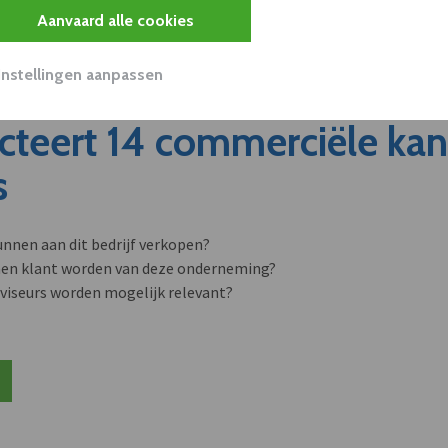
Aanvaard alle cookies
Instellingen aanpassen
cteert 14 commerciële ka
s
unnen aan dit bedrijf verkopen?
nen klant worden van deze onderneming?
viseurs worden mogelijk relevant?