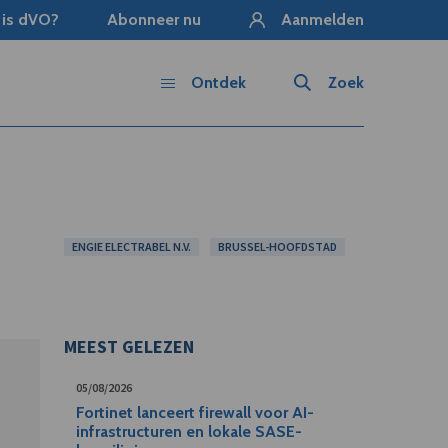
 is dVO?
Abonneer nu
Aanmelden
Ontdek
Zoek
ENGIE ELECTRABEL N.V.
BRUSSEL-HOOFDSTAD
MEEST GELEZEN
05/08/2026
Fortinet lanceert firewall voor AI-
infrastructuren en lokale SASE-