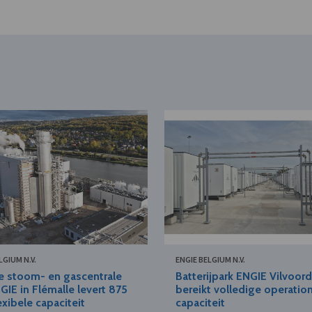
LGIUM N.V.
ENGIE BELGIUM N.V.
e stoom- en gascentrale
Batterijpark ENGIE Vilvoor
GIE in Flémalle levert 875
bereikt volledige operatio
xibele capaciteit
capaciteit