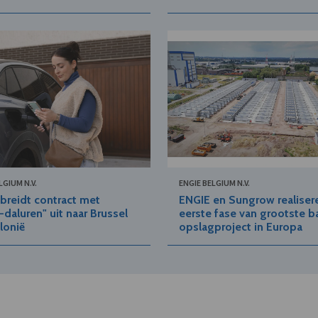
LGIUM N.V.
ENGIE BELGIUM N.V.
breidt contract met
ENGIE en Sungrow realiser
-daluren" uit naar Brussel
eerste fase van grootste ba
lonië
opslagproject in Europa