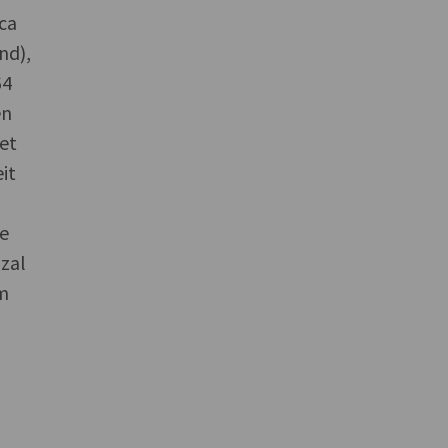
ca
nd),
64
en
et
it
5
re
 zal
im