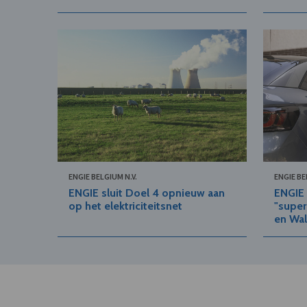
ENGIE BELGIUM N.V.
ENGIE BE
ENGIE sluit Doel 4 opnieuw aan
ENGIE 
op het elektriciteitsnet
"super
en Wal