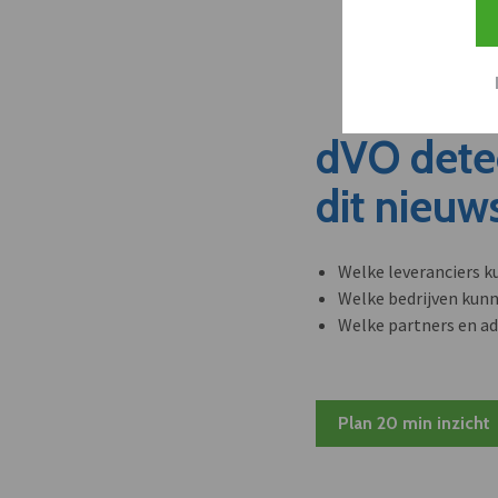
dVO dete
dit nieuw
Welke leveranciers k
Welke bedrijven kun
Welke partners en ad
Plan 20 min inzicht