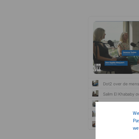
We
Pa
we