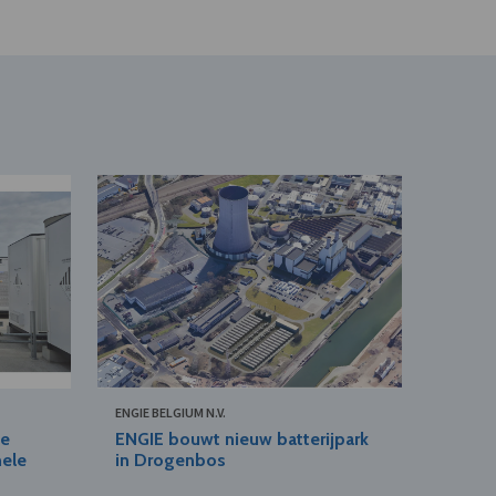
ENGIE BELGIUM N.V.
de
ENGIE bouwt nieuw batterijpark
nele
in Drogenbos