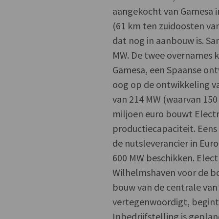
aangekocht van Gamesa i
(61 km ten zuidoosten van
dat nog in aanbouw is. Sa
MW. De twee overnames k
Gamesa, een Spaanse ont
oog op de ontwikkeling va
van 214 MW (waarvan 150 M
miljoen euro bouwt Electr
productiecapaciteit. Eens
de nutsleverancier in Eur
600 MW beschikken. Electr
Wilhelmshaven voor de bou
bouw van de centrale van 
vertegenwoordigt, begint 
Inbedrijfstelling is gepl