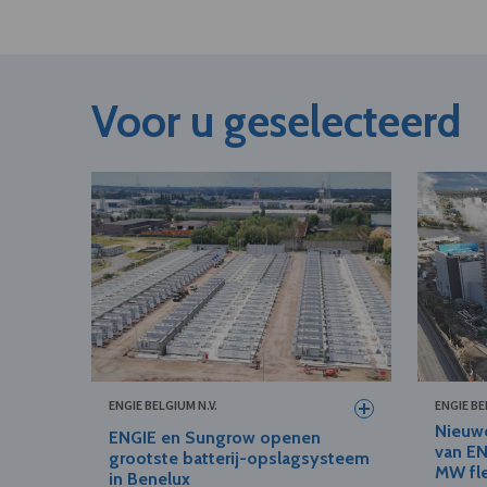
Voor u geselecteerd
ENGIE BELGIUM N.V.
ENGIE BE
Nieuw
ENGIE en Sungrow openen
van EN
grootste batterij-opslagsysteem
MW fle
in Benelux