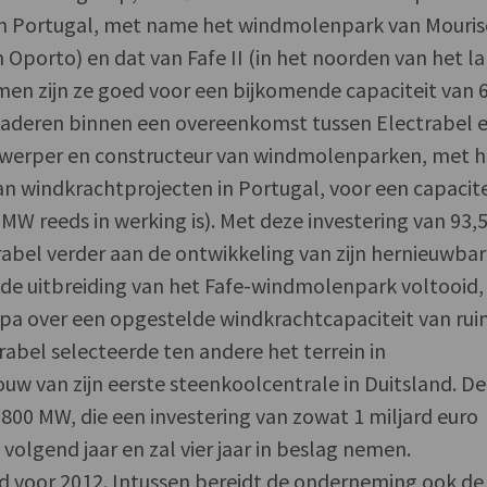
n Portugal, met name het windmolenpark van Mouris
 Oporto) en dat van Fafe II (in het noorden van het la
men zijn ze goed voor een bijkomende capaciteit van 
aderen binnen een overeenkomst tussen Electrabel 
werper en constructeur van windmolenparken, met h
n windkrachtprojecten in Portugal, voor een capacite
W reeds in werking is). Met deze investering van 93,
abel verder aan de ontwikkeling van zijn hernieuwba
 de uitbreiding van het Fafe-windmolenpark voltooid,
opa over een opgestelde windkrachtcapaciteit van ru
abel selecteerde ten andere het terrein in
w van zijn eerste steenkoolcentrale in Duitsland. De
800 MW, die een investering van zowat 1 miljard euro
volgend jaar en zal vier jaar in beslag nemen.
and voor 2012. Intussen bereidt de onderneming ook de