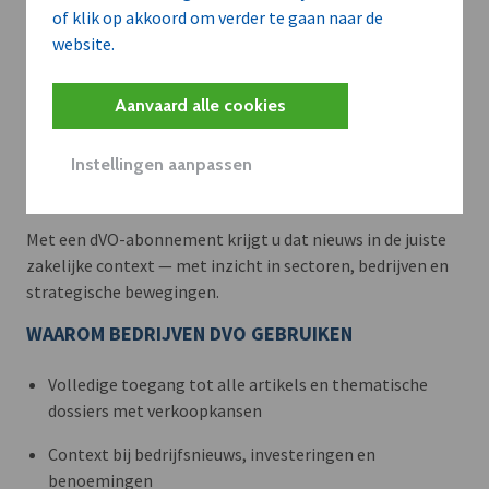
of klik op akkoord om verder te gaan naar de
website.
Aanvaard alle cookies
Meer context. Dieper begrip.
Instellingen aanpassen
Artikels zoals deze brengen het nieuws.
Met een dVO-abonnement krijgt u dat nieuws in de juiste
zakelijke context — met inzicht in sectoren, bedrijven en
strategische bewegingen.
WAAROM BEDRIJVEN DVO GEBRUIKEN
Volledige toegang tot alle artikels en thematische
dossiers met verkoopkansen
Context bij bedrijfsnieuws, investeringen en
benoemingen