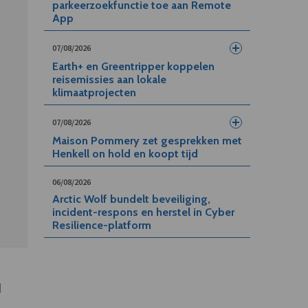
parkeerzoekfunctie toe aan Remote
App
07/08/2026
Earth+ en Greentripper koppelen
reisemissies aan lokale
klimaatprojecten
07/08/2026
Maison Pommery zet gesprekken met
Henkell on hold en koopt tijd
06/08/2026
Arctic Wolf bundelt beveiliging,
incident-respons en herstel in Cyber
Resilience-platform
q