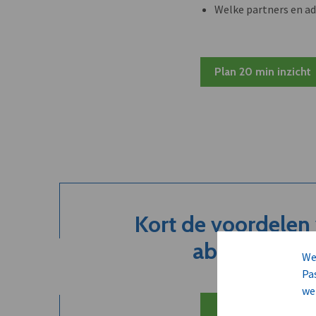
Welke partners en ad
Plan 20 min inzicht
Kort de voordelen
abonnement.
We
Pa
we
Neem dVO Leads