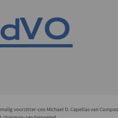
rmalig voorzitter-ceo Michael D. Capellas van Compa
t chairman-ceo benoemd.