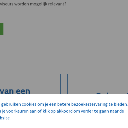
viseurs worden mogelijk relevant?
 van een
Belangri
..
 gebruiken cookies om je een betere bezoekerservaring te bieden.
s je voorkeuren aan of klik op akkoord om verder te gaan naar de
bsite.
Co