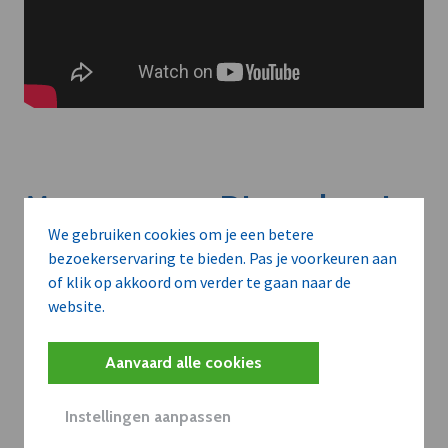
Meer context. Dieper begrip.
We gebruiken cookies om je een betere
bezoekerservaring te bieden. Pas je voorkeuren aan
Artikels zoals deze brengen het nieuws.
of klik op akkoord om verder te gaan naar de
Met een dVO-abonnement krijgt u dat nieuws in de juiste
website.
zakelijke context — met inzicht in sectoren, bedrijven en
strategische bewegingen.
Aanvaard alle cookies
WAAROM BEDRIJVEN DVO GEBRUIKEN
Instellingen aanpassen
Volledige toegang tot alle artikels en thematische