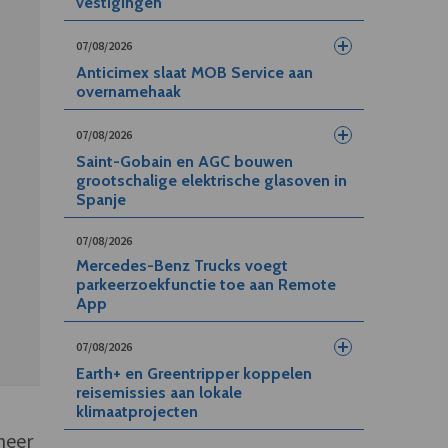
vestigingen
07/08/2026
Anticimex slaat MOB Service aan
overnamehaak
07/08/2026
Saint-Gobain en AGC bouwen
grootschalige elektrische glasoven in
Spanje
07/08/2026
Mercedes-Benz Trucks voegt
parkeerzoekfunctie toe aan Remote
App
07/08/2026
Earth+ en Greentripper koppelen
reisemissies aan lokale
klimaatprojecten
 neer