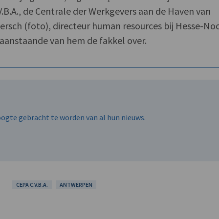
.V.B.A., de Centrale der Werkgevers aan de Haven van
rsch (foto), directeur human resources bij Hesse-No
 aanstaande van hem de fakkel over.
hoogte gebracht te worden van al hun nieuws.
CEPA C.V.B.A.
ANTWERPEN