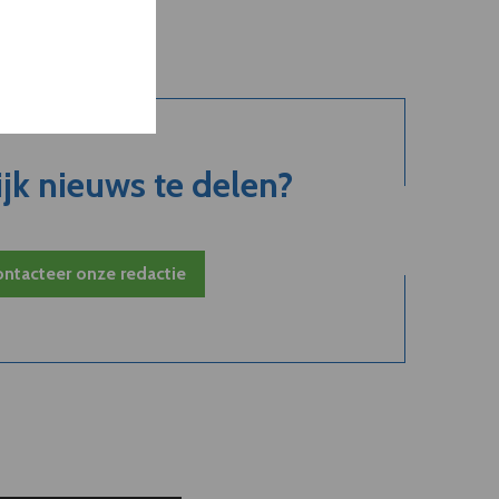
jk nieuws te delen?
ntacteer onze redactie