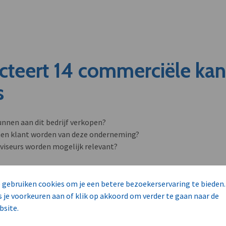
cteert 14 commerciële ka
s
unnen aan dit bedrijf verkopen?
nen klant worden van deze onderneming?
viseurs worden mogelijk relevant?
 gebruiken cookies om je een betere bezoekerservaring te bieden.
s je voorkeuren aan of klik op akkoord om verder te gaan naar de
bsite.