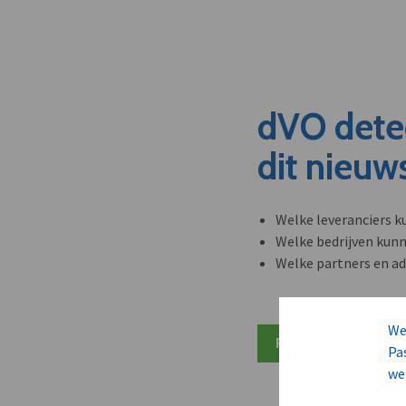
dVO dete
dit nieuw
Welke leveranciers k
Welke bedrijven kun
Welke partners en ad
We
Plan 20 min inzicht
Pa
we