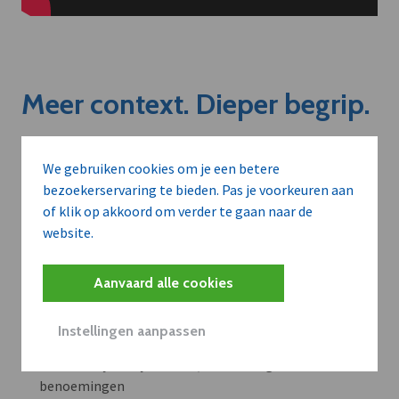
Meer context. Dieper begrip.
Artikels zoals deze brengen het nieuws.
We gebruiken cookies om je een betere
Met een dVO-abonnement krijgt u dat nieuws in de juiste
bezoekerservaring te bieden. Pas je voorkeuren aan
zakelijke context — met inzicht in sectoren, bedrijven en
of klik op akkoord om verder te gaan naar de
strategische bewegingen.
website.
WAAROM BEDRIJVEN DVO GEBRUIKEN
Aanvaard alle cookies
Volledige toegang tot alle artikels en thematische
dossiers met verkoopkansen
Instellingen aanpassen
Context bij bedrijfsnieuws, investeringen en
benoemingen