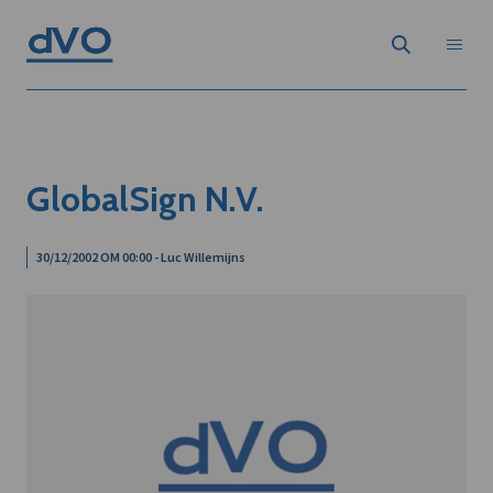
GlobalSign N.V.
30/12/2002 OM 00:00 - Luc Willemijns