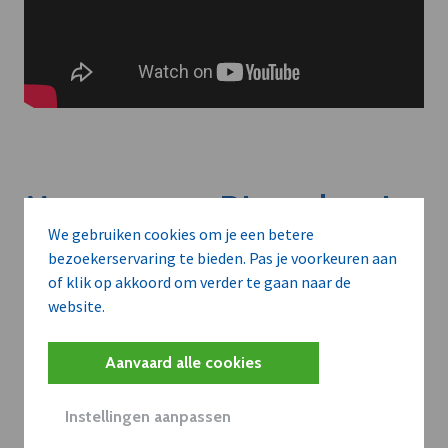
Meer context. Dieper begrip.
We gebruiken cookies om je een betere
bezoekerservaring te bieden. Pas je voorkeuren aan
Artikels zoals deze brengen het nieuws.
of klik op akkoord om verder te gaan naar de
Met een dVO-abonnement krijgt u dat nieuws in de juiste
website.
zakelijke context — met inzicht in sectoren, bedrijven en
strategische bewegingen.
Aanvaard alle cookies
WAAROM BEDRIJVEN DVO GEBRUIKEN
Instellingen aanpassen
Volledige toegang tot alle artikels en thematische