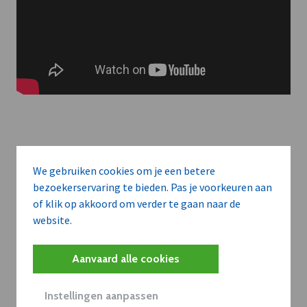
Meer context. Dieper begrip.
We gebruiken cookies om je een betere
bezoekerservaring te bieden. Pas je voorkeuren aan
Artikels zoals deze brengen het nieuws.
of klik op akkoord om verder te gaan naar de
website.
Met een dVO-abonnement krijgt u dat nieuws in de juiste
zakelijke context — met inzicht in sectoren, bedrijven en
Aanvaard alle cookies
strategische bewegingen.
WAAROM BEDRIJVEN DVO GEBRUIKEN
Instellingen aanpassen