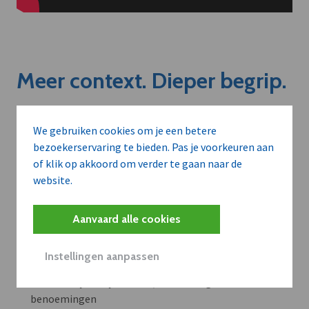
Meer context. Dieper begrip.
Artikels zoals deze brengen het nieuws.
We gebruiken cookies om je een betere
Met een dVO-abonnement krijgt u dat nieuws in de juiste
bezoekerservaring te bieden. Pas je voorkeuren aan
zakelijke context — met inzicht in sectoren, bedrijven en
of klik op akkoord om verder te gaan naar de
strategische bewegingen.
website.
WAAROM BEDRIJVEN DVO GEBRUIKEN
Aanvaard alle cookies
Volledige toegang tot alle artikels en thematische
dossiers met verkoopkansen
Instellingen aanpassen
Context bij bedrijfsnieuws, investeringen en
benoemingen