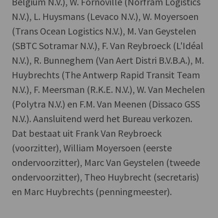
Belgium N.V.), W. Fornoville (Norfram Logistics
N.V.), L. Huysmans (Levaco N.V.), W. Moyersoen
(Trans Ocean Logistics N.V.), M. Van Geystelen
(SBTC Sotramar N.V.), F. Van Reybroeck (L'Idéal
N.V.), R. Bunneghem (Van Aert Distri B.V.B.A.), M.
Huybrechts (The Antwerp Rapid Transit Team
N.V.), F. Meersman (R.K.E. N.V.), W. Van Mechelen
(Polytra N.V.) en F.M. Van Meenen (Dissaco GSS
N.V.). Aansluitend werd het Bureau verkozen.
Dat bestaat uit Frank Van Reybroeck
(voorzitter), William Moyersoen (eerste
ondervoorzitter), Marc Van Geystelen (tweede
ondervoorzitter), Theo Huybrecht (secretaris)
en Marc Huybrechts (penningmeester).