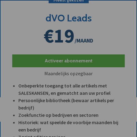
dVO Leads
€19
/MAAND
Activeer abonnement
Maandelijks opzegbaar
Onbeperkte toegang tot alle artikels met
SALESKANSEN, en gematcht aan uw profiel
Persoonlijke bibliotheek (bewaar artikels per
bedrijf)
Zoekfunctie op bedrijven en sectoren
Historiek: wat speelde de voorbije maanden bij
een bedrijf
7 print edities per jaar