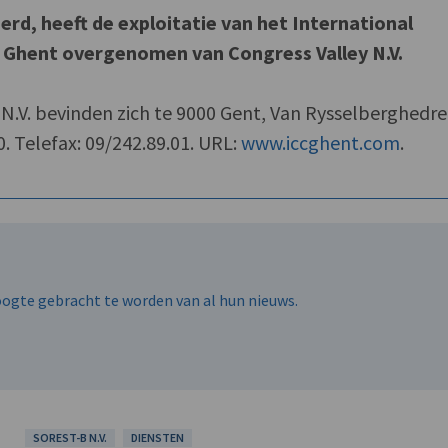
rd, heeft de exploitatie van het International
 Ghent overgenomen van Congress Valley N.V.
N.V. bevinden zich te 9000 Gent, Van Rysselberghedre
0. Telefax: 09/242.89.01. URL:
www.iccghent.com
.
hoogte gebracht te worden van al hun nieuws.
SOREST-B N.V.
DIENSTEN