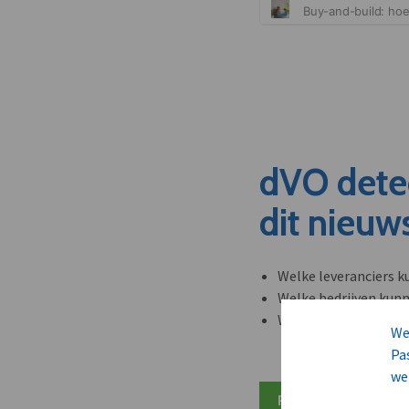
dVO dete
dit nieuw
Welke leveranciers k
Welke bedrijven kun
Welke partners en ad
We
Pa
we
Plan 20 min inzicht