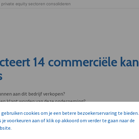
cteert 14 commerciële ka
s
unnen aan dit bedrijf verkopen?
nen klant worden van deze onderneming?
viseurs worden mogelijk relevant?
 gebruiken cookies om je een betere bezoekerservaring te bieden.
s je voorkeuren aan of klik op akkoord om verder te gaan naar de
bsite.