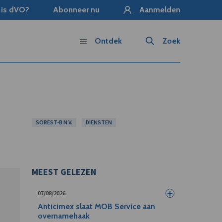
 is dVO?
Abonneer nu
Aanmelden
Ontdek
Zoek
SOREST-B N.V.
DIENSTEN
MEEST GELEZEN
07/08/2026
Anticimex slaat MOB Service aan
overnamehaak