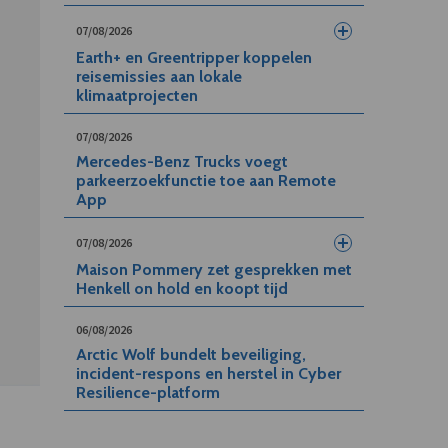
07/08/2026
Earth+ en Greentripper koppelen
reisemissies aan lokale
klimaatprojecten
07/08/2026
Mercedes-Benz Trucks voegt
parkeerzoekfunctie toe aan Remote
App
07/08/2026
Maison Pommery zet gesprekken met
Henkell on hold en koopt tijd
06/08/2026
Arctic Wolf bundelt beveiliging,
incident-respons en herstel in Cyber
Resilience-platform