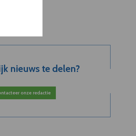
jk nieuws te delen?
ntacteer onze redactie