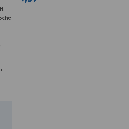
Spanje
it
ische
,
m