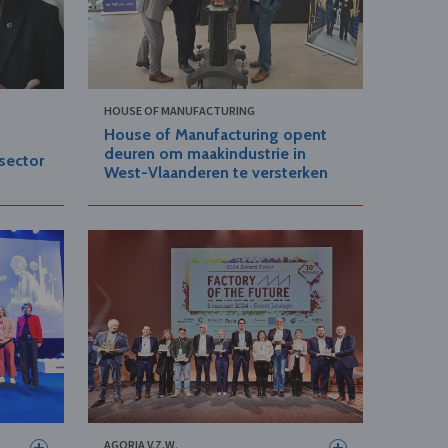
HOUSE OF MANUFACTURING
House of Manufacturing opent
deuren om maakindustrie in
sector
West-Vlaanderen te versterken
AGORIA V.Z.W.