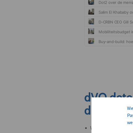
dVO dete
dit nieuw
We
Pa
we
Welke leveranciers k