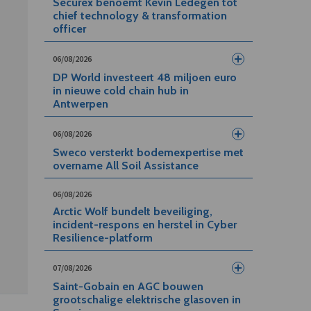
Securex benoemt Kevin Ledegen tot
chief technology & transformation
officer
06/08/2026
DP World investeert 48 miljoen euro
in nieuwe cold chain hub in
Antwerpen
06/08/2026
Sweco versterkt bodemexpertise met
overname All Soil Assistance
06/08/2026
Arctic Wolf bundelt beveiliging,
incident-respons en herstel in Cyber
Resilience-platform
07/08/2026
Saint-Gobain en AGC bouwen
grootschalige elektrische glasoven in