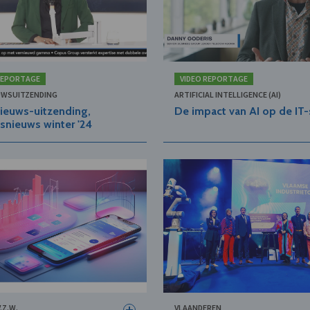
REPORTAGE
VIDEO REPORTAGE
UWSUITZENDING
ARTIFICIAL INTELLIGENCE (AI)
ieuws-uitzending,
De impact van AI op de IT-
fsnieuws winter '24
.Z.W.
VLAANDEREN