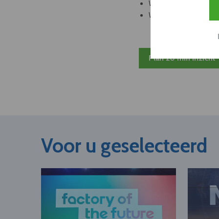
Welke bedrijven kun
Welke partners en ad
Plan 20 min inzicht
Voor u geselecteerd