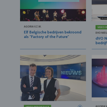
AGORIA V.Z.W.
VIDEO 
Elf Belgische bedrijven bekroond
DVO NIE
als "Factory of the Future"
dVO N
bedrij
AGORIA V
VIDEO REPORTAGE