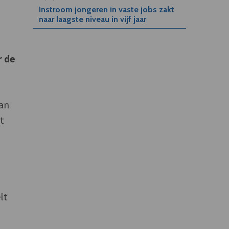
Instroom jongeren in vaste jobs zakt
naar laagste niveau in vijf jaar
r de
van
t
lt