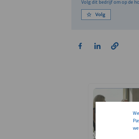
Volg dit bedrijf om op de 
Volg
We
Pa
we