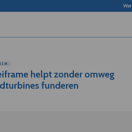
Wat
.Z.W.
eiframe helpt zonder omweg
ndturbines funderen