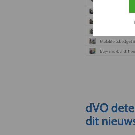
dVO dete
dit nieuw